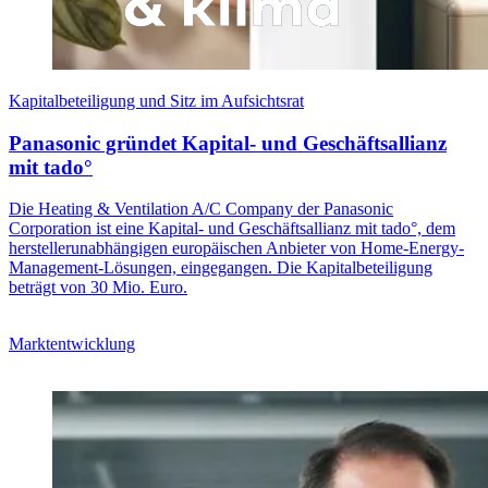
Kapitalbeteiligung und Sitz im Aufsichtsrat
Panasonic gründet Kapital- und Geschäftsallianz
mit tado°
Die Heating & Ventilation A/C Company der Panasonic
Corporation ist eine Kapital- und Geschäftsallianz mit tado°, dem
herstellerunabhängigen europäischen Anbieter von Home-Energy-
Management-Lösungen, eingegangen. Die Kapitalbeteiligung
beträgt von 30 Mio. Euro.
Marktentwicklung