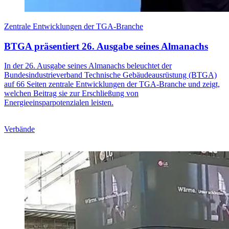
Zentrale Entwicklungen der TGA-Branche
BTGA präsentiert 26. Ausgabe seines Almanachs
In der 26. Ausgabe seines Almanachs beleuchtet der
Bundesindustrieverband Technische Gebäudeausrüstung (BTGA)
auf 66 Seiten zentrale Entwicklungen der TGA-Branche und zeigt,
welchen Beitrag sie zur Erschließung von
Energieeinsparpotenzialen leisten.
Verbände