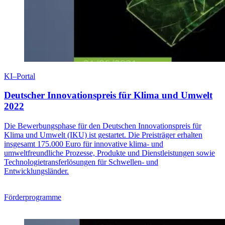
KI–Portal
Deutscher Innovationspreis für Klima und Umwelt
2022
Die Bewerbungsphase für den Deutschen Innovationspreis für
Klima und Umwelt (IKU) ist gestartet. Die Preisträger erhalten
insgesamt 175.000 Euro für innovative klima- und
umweltfreundliche Prozesse, Produkte und Dienstleistungen sowie
Technologietransferlösungen für Schwellen- und
Entwicklungsländer.
Förderprogramme