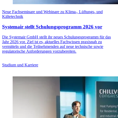
Neue Fachseminare und Webinare zu Klima-, Lüftungs- und
Kältetechnik
Systemair stellt Schulungsprogramm 2026 vor
Die Systemair GmbH stellt ihr neues Schulungsprogramm für das
Jahr 2026 vor. Ziel ist es, aktuelles Fachwissen praxisnah zu
vermitteln und die Teilnehmenden auf neue technische sowie
regulatorische Anforderungen vorzubereiten.
Studium und Karriere