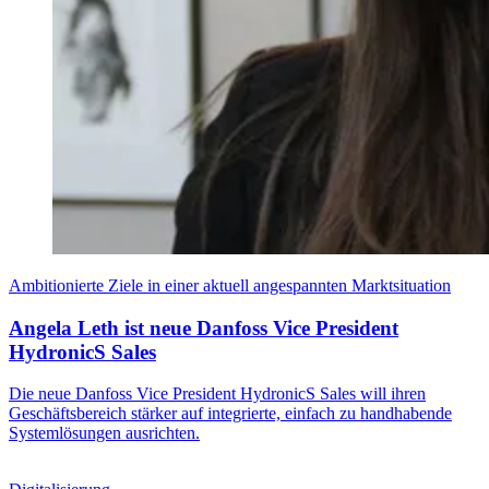
Ambitionierte Ziele in einer aktuell angespannten Marktsituation
Angela Leth ist neue Danfoss Vice President
HydronicS Sales
Die neue Danfoss Vice President HydronicS Sales will ihren
Geschäftsbereich stärker auf integrierte, einfach zu handhabende
Systemlösungen ausrichten.