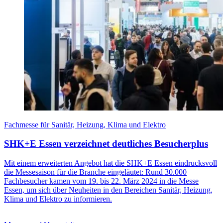
Fachmesse für Sanitär, Heizung, Klima und Elektro
SHK+E Essen verzeichnet deutliches Besucherplus
Mit einem erweiterten Angebot hat die SHK+E Essen eindrucksvoll
die Messesaison für die Branche eingeläutet: Rund 30.000
Fachbesucher kamen vom 19. bis 22. März 2024 in die Messe
Essen, um sich über Neuheiten in den Bereichen Sanitär, Heizung,
Klima und Elektro zu informieren.