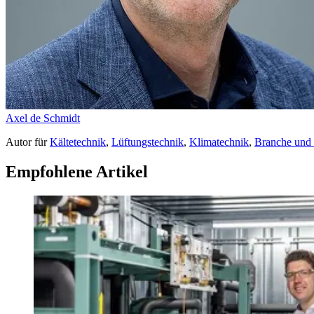
Axel de Schmidt
Autor
für
Kältetechnik
,
Lüftungstechnik
,
Klimatechnik
,
Branche und
Empfohlene Artikel