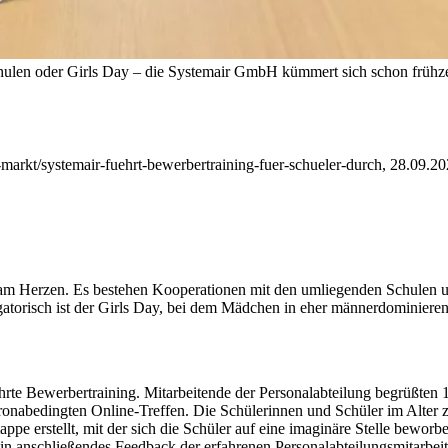
len oder Girls Day – die Systemair GmbH kümmert sich schon frühzei
-markt/systemair-fuehrt-bewerbertraining-fuer-schueler-durch, 28.09.20
 am Herzen. Es bestehen Kooperationen mit den umliegenden Schulen u
orisch ist der Girls Day,
bei dem Mädchen in eher männerdominieren
führte Bewerbertraining. Mitarbeitende der Personalabteilung begrüßte
ronabedingten Online-Treffen. Die Schülerinnen und Schüler im Alter 
pe erstellt, mit der sich die Schüler auf eine imaginäre Stelle beworb
 Ein anschließendes Feedback der erfahrenen Personalabteilungsmitarb