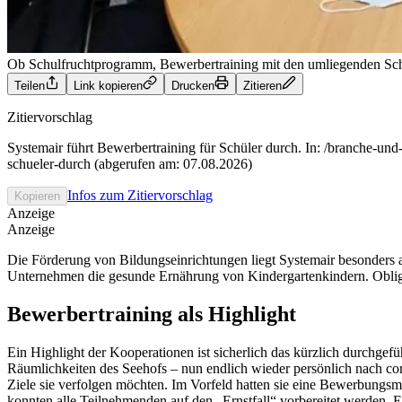
Ob Schulfruchtprogramm, Bewerbertraining mit den umliegenden Schu
Teilen
Link kopieren
Drucken
Zitieren
Zitiervorschlag
Systemair führt Bewerbertraining für Schüler durch. In: /branche-und
schueler-durch (abgerufen am: 07.08.2026)
Infos zum Zitiervorschlag
Kopieren
Anzeige
Anzeige
Die Förderung von Bildungseinrichtungen liegt Systemair besonders
Unternehmen die gesunde Ernährung von Kindergartenkindern. Obligat
Bewerbertraining als Highlight
Ein Highlight der Kooperationen ist sicherlich das kürzlich durchge
Räumlichkeiten des Seehofs – nun endlich wieder persönlich nach co
Ziele sie verfolgen möchten. Im Vorfeld hatten sie eine Bewerbungsmap
konnten alle Teilnehmenden auf den „Ernstfall“ vorbereitet werden.