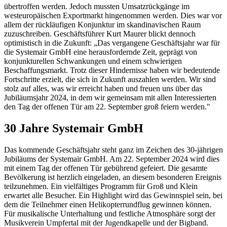
übertroffen werden. Jedoch mussten Umsatzrückgänge im
westeuropäischen Exportmarkt hingenommen werden. Dies war vor
allem der rückläufigen Konjunktur im skandinavischen Raum
zuzuschreiben.
Geschäftsführer
Kurt Maurer blickt dennoch
optimistisch in die Zukunft: „Das vergangene Geschäftsjahr war für
die Systemair GmbH eine herausfordernde Zeit, geprägt von
konjunkturellen Schwankungen und einem schwierigen
Beschaffungsmarkt. Trotz dieser Hindernisse haben wir bedeutende
Fortschritte erzielt, die sich in Zukunft auszahlen werden. Wir sind
stolz auf alles, was wir erreicht haben und freuen uns über das
Jubiläumsjahr 2024, in dem wir gemeinsam mit allen Interessierten
den Tag der offenen Tür am 22. September groß feiern werden."
30 Jahre Systemair GmbH
Das kommende Geschäftsjahr steht ganz im Zeichen des 30-jährigen
Jubiläums der Systemair GmbH. Am 22. September 2024 wird dies
mit einem Tag der offenen Tür gebührend gefeiert. Die gesamte
Bevölkerung ist herzlich eingeladen, an diesem besonderen Ereignis
teilzunehmen. Ein vielfältiges Programm für Groß und Klein
erwartet alle Besucher. Ein Highlight wird das Gewinnspiel sein, bei
dem die Teilnehmer einen Helikopterrundflug gewinnen können.
Für musikalische Unterhaltung und festliche Atmosphäre sorgt der
Musikverein Umpfertal mit der Jugendkapelle und der Bigband.