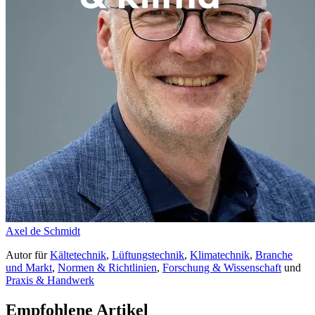
Axel de Schmidt
Autor
für
Kältetechnik
,
Lüftungstechnik
,
Klimatechnik
,
Branche
und Markt
,
Normen & Richtlinien
,
Forschung & Wissenschaft
und
Praxis & Handwerk
Empfohlene Artikel