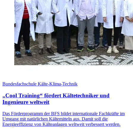
Bundesfachschule Kälte-Klima-Technik
„Cool Training“ fördert Kältetechniker und
Ingenieure weltweit
Das Förderprogramm der BFS bildet internationale Fachkräfte im
Umgang mit natürlichen Kältemitteln aus. Damit soll die
Energieeffizienz von Kälteanlagen weltweit verbessert werden.