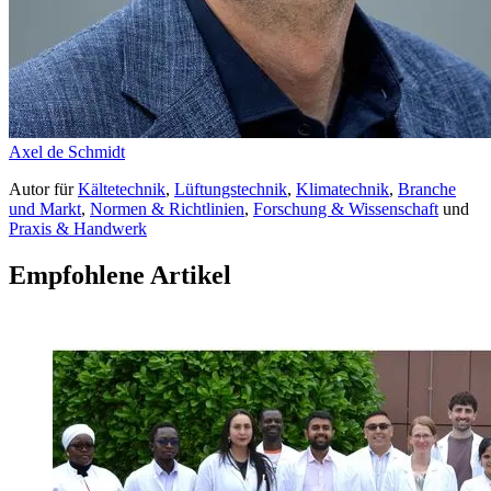
Axel de Schmidt
Autor
für
Kältetechnik
,
Lüftungstechnik
,
Klimatechnik
,
Branche
und Markt
,
Normen & Richtlinien
,
Forschung & Wissenschaft
und
Praxis & Handwerk
Empfohlene Artikel