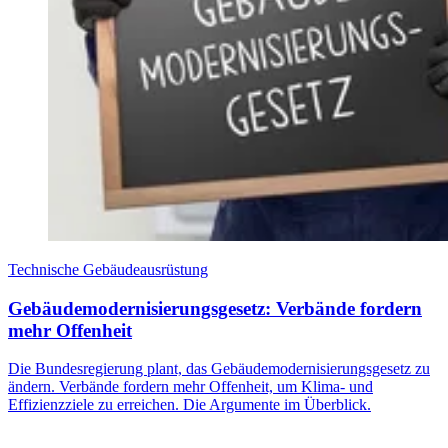
Technische Gebäudeausrüstung
Gebäudemodernisierungsgesetz: Verbände fordern
mehr Offenheit
Die Bundesregierung plant, das Gebäudemodernisierungsgesetz zu
ändern. Verbände fordern mehr Offenheit, um Klima- und
Effizienzziele zu erreichen. Die Argumente im Überblick.