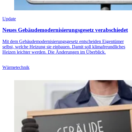
Update
Neues Gebäudemodernisierungsgesetz verabschiedet
Mit dem Gebäudemodernisierungsgesetz entscheiden Eigentümer
selbst, welche Heizung sie einbauen. Damit soll klimafreundliches
Heizen leichter werden. Die Änderungen im Überblick.
Wärmetechnik