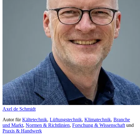
Axel de Schmidt
Autor
für
Kältetechnik
,
Lüftungstechnik
,
Klimatechnik
,
Branche
und Markt
,
Normen & Richtlinien
,
Forschung & Wissenschaft
und
Praxis & Handwerk