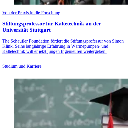
Von der Praxis in die Forschung
Stiftungsprofessor für Kältetechnik an der
Universität Stuttgart
The Schaufler Foundation fördert die Stiftungsprofessur von Simon
Klink. Seine langjährige Erfahrung in Wärmepumpen- und
Kältetechnik will er jetzt jungen Ingenieuren weitergeben.
Studium und Karriere