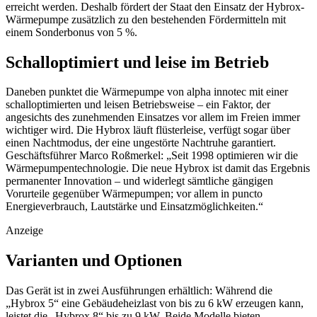
erreicht werden. Deshalb fördert der Staat den Einsatz der Hybrox-
Wärmepumpe zusätzlich zu den bestehenden Fördermitteln mit
einem Sonderbonus von 5 %.
Schalloptimiert und leise im Betrieb
Daneben punktet die Wärmepumpe von alpha innotec mit einer
schalloptimierten und leisen Betriebsweise – ein Faktor, der
angesichts des zunehmenden Einsatzes vor allem im Freien immer
wichtiger wird. Die Hybrox läuft flüsterleise, verfügt sogar über
einen Nachtmodus, der eine ungestörte Nachtruhe garantiert.
Geschäftsführer Marco Roßmerkel: „Seit 1998 optimieren wir die
Wärmepumpentechnologie. Die neue Hybrox ist damit das Ergebnis
permanenter Innovation – und widerlegt sämtliche gängigen
Vorurteile gegenüber Wärmepumpen; vor allem in puncto
Energieverbrauch, Lautstärke und Einsatzmöglichkeiten.“
Anzeige
Varianten und Optionen
Das Gerät ist in zwei Ausführungen erhältlich: Während die
„Hybrox 5“ eine Gebäudeheizlast von bis zu 6 kW erzeugen kann,
leistet die „Hybrox 8“ bis zu 9 kW. Beide Modelle bieten