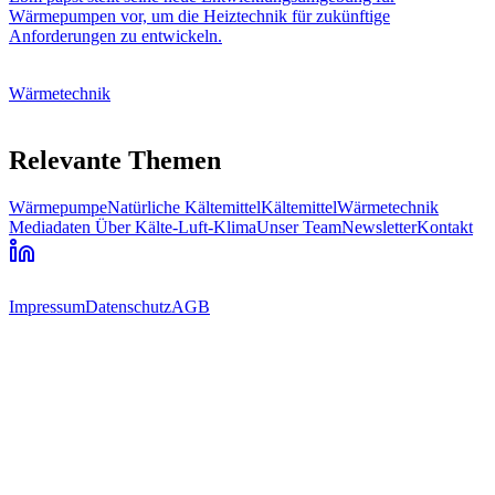
Wärmepumpen vor, um die Heiztechnik für zukünftige
Anforderungen zu entwickeln.
Wärmetechnik
Relevante Themen
Wärmepumpe
Natürliche Kältemittel
Kältemittel
Wärmetechnik
Mediadaten
Über Kälte-Luft-Klima
Unser Team
Newsletter
Kontakt
Impressum
Datenschutz
AGB