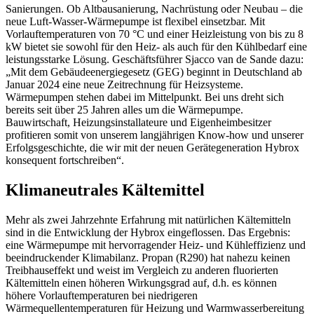
Sanierungen. Ob Altbausanierung, Nachrüstung oder Neubau – die
neue Luft-Wasser-Wärmepumpe ist flexibel einsetzbar. Mit
Vorlauftemperaturen von 70 °C und einer
Heizleistung von bis zu 8
kW bietet sie sowohl für den Heiz- als auch für den Kühlbedarf eine
leistungsstarke Lösung.
Geschäftsführer Sjacco van de Sande dazu:
„Mit dem Gebäudeenergiegesetz (GEG) beginnt in Deutschland ab
Januar 2024 eine neue Zeitrechnung für Heizsysteme.
Wärmepumpen stehen dabei im Mittelpunkt. Bei uns dreht sich
bereits seit über 25 Jahren alles um die Wärmepumpe.
Bauwirtschaft, Heizungsinstallateure und Eigenheimbesitzer
profitieren somit von unserem langjährigen Know-how und unserer
Erfolgsgeschichte, die wir mit der neuen Gerätegeneration Hybrox
konsequent fortschreiben“.
Klimaneutrales Kältemittel
Mehr als zwei Jahrzehnte Erfahrung mit natürlichen Kältemitteln
sind in die Entwicklung der Hybrox eingeflossen. Das Ergebnis:
eine Wärmepumpe mit hervorragender Heiz- und Kühleffizienz und
beeindruckender Klimabilanz. Propan (R290) hat nahezu keinen
Treibhauseffekt und weist im Vergleich zu anderen fluorierten
Kältemitteln einen höheren Wirkungsgrad auf, d.h. es können
höhere Vorlauftemperaturen bei niedrigeren
Wärmequellentemperaturen für Heizung und Warmwasserbereitung