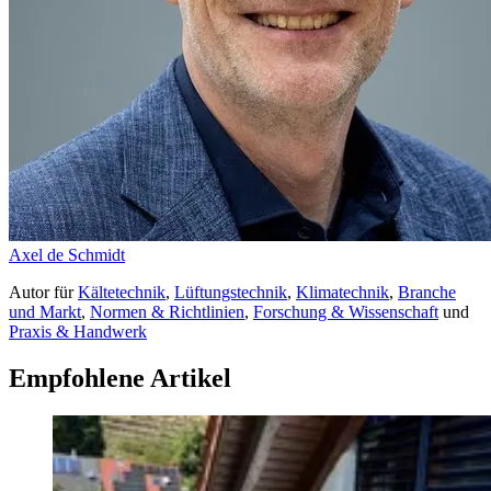
Axel de Schmidt
Autor
für
Kältetechnik
,
Lüftungstechnik
,
Klimatechnik
,
Branche
und Markt
,
Normen & Richtlinien
,
Forschung & Wissenschaft
und
Praxis & Handwerk
Empfohlene Artikel