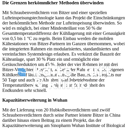
Die Grenzen herkömmlicher Methoden überwinden
Mit Schraubenverdichtern von Bitzer und einer speziellen
Lufteinspeisungstechnologie kann das Projekt die Einschränkungen
der herkömmlichen Methode zur Lufteinspeisung überwinden. So
wird es möglich, bei einer Mindestteillast von 50 % die
Gesamttemperaturdifferenz der Kühllagerung mit einer Genauigkeit
von 0,5 bis 1 °C zu regeln. Beim Einbau werden die mobilen
Kältestationen von Bitzer-Partnern im Ganzen übernommen, wobei
die integrierten Rahmen ein modularisiertes, standardisiertes und
vereinfachtes Systemdesign erlauben. Es verkürzt die Bauzeit der
Kälteanlage, spart 30 % Platz ein und ermöglicht eine
Geräuschreduktion um 45 %. Jeder der vier Rahmen ist mit drei
Bitzer-Verdichtern bestückt, wobei jeder Rahmen in einem eigenen
Kühlkreislauf läuft. Insgesamt betrug die Bauzeit des Projekts nur
50 Tage und auch die Abnahme und Inbetriebnahme der
Temperaturüberwachung erfolgten zur Zufriedenheit des
Endkunden sehr schnell.
Kapazitätserweiterung in Wuhan
Mit der Lieferung von 20 Hubkolbenverdichtern und zwölf
Schraubenverdichtern durch seine Partner leistete Bitzer in China
darüber hinaus einen Beitrag zu einem Projekt, das der
Kapazitätserweiterung am Sinopharm Wuhan Institute of Biological