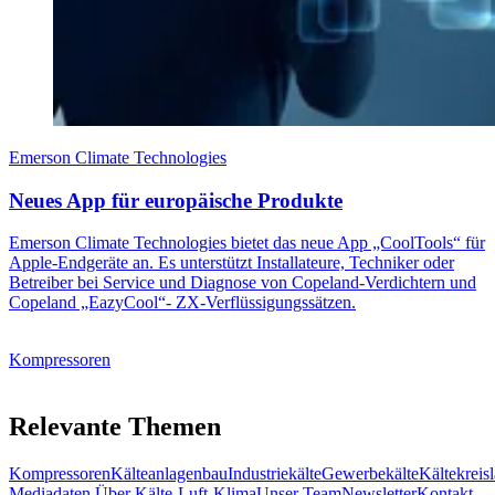
Emerson Climate Technologies
Neues App für europäische Produkte
Emerson Climate Technologies bietet das neue App „CoolTools“ für
Apple-Endgeräte an. Es unterstützt Installateure, Techniker oder
Betreiber bei Service und Diagnose von Copeland-Verdichtern und
Copeland „EazyCool“- ZX-Verflüssigungssätzen.
Kompressoren
Relevante Themen
Kompressoren
Kälteanlagenbau
Industriekälte
Gewerbekälte
Kältekreis
Mediadaten
Über Kälte-Luft-Klima
Unser Team
Newsletter
Kontakt