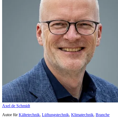
Axel de Schmidt
Autor
für
Kältetechnik
,
Lüftungstechnik
,
Klimatechnik
,
Branche