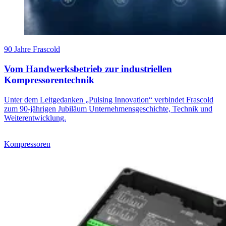
90 Jahre Frascold
Vom Handwerksbetrieb zur industriellen
Kompressorentechnik
Unter dem Leitgedanken „Pulsing Innovation“ verbindet Frascold
zum 90-jährigen Jubiläum Unternehmensgeschichte, Technik und
Weiterentwicklung.
Kompressoren