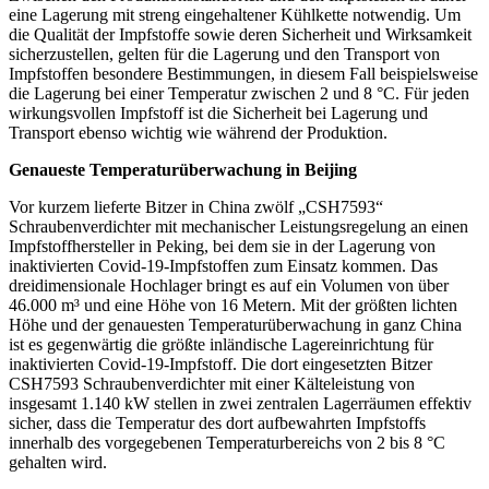
eine Lagerung mit streng eingehaltener Kühlkette notwendig. Um
die Qualität der Impfstoffe sowie deren Sicherheit und Wirksamkeit
sicherzustellen, gelten für die Lagerung und den Transport von
Impfstoffen besondere Bestimmungen, in diesem Fall beispielsweise
die Lagerung bei einer Temperatur zwischen 2 und 8 °C. Für jeden
wirkungsvollen Impfstoff ist die Sicherheit bei Lagerung und
Transport ebenso wichtig wie während der Produktion.
Genaueste Temperaturüberwachung in Beijing
Vor kurzem lieferte Bitzer in China zwölf „CSH7593“
Schraubenverdichter mit mechanischer Leistungsregelung an einen
Impfstoffhersteller in Peking, bei dem sie in der Lagerung von
inaktivierten Covid-19-Impfstoffen zum Einsatz kommen. Das
dreidimensionale Hochlager bringt es auf ein Volumen von über
46.000 m³ und eine Höhe von 16 Metern. Mit der größten lichten
Höhe und der genauesten Temperaturüberwachung in ganz China
ist es gegenwärtig die größte inländische Lagereinrichtung für
inaktivierten Covid-19-Impfstoff. Die dort eingesetzten Bitzer
CSH7593 Schraubenverdichter mit einer Kälteleistung von
insgesamt 1.140 kW stellen in zwei zentralen Lagerräumen effektiv
sicher, dass die Temperatur des dort aufbewahrten Impfstoffs
innerhalb des vorgegebenen Temperaturbereichs von 2 bis 8 °C
gehalten wird.