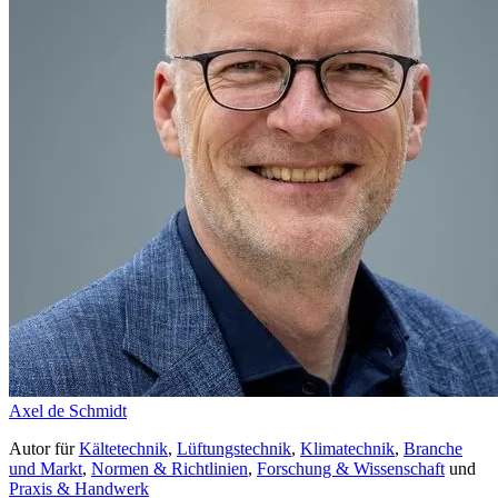
Axel de Schmidt
Autor
für
Kältetechnik
,
Lüftungstechnik
,
Klimatechnik
,
Branche
und Markt
,
Normen & Richtlinien
,
Forschung & Wissenschaft
und
Praxis & Handwerk