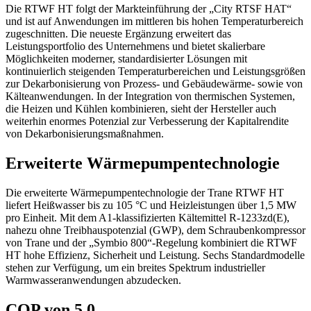
Die RTWF HT folgt der Markteinführung der „City RTSF HAT“
und ist auf Anwendungen im mittleren bis hohen Temperaturbereich
zugeschnitten. Die neueste Ergänzung erweitert das
Leistungsportfolio des Unternehmens und bietet skalierbare
Möglichkeiten moderner, standardisierter Lösungen
mit
kontinuierlich steigenden Temperaturbereichen und Leistungsgrößen
zur Dekarbonisierung von Prozess- und Gebäudewärme- sowie von
Kälteanwendungen. In der Integration von thermischen Systemen,
die Heizen und Kühlen kombinieren, sieht der Hersteller auch
weiterhin enormes Potenzial zur Verbesserung der Kapitalrendite
von Dekarbonisierungsmaßnahmen.
Erweiterte Wärmepumpentechnologie
Die erweiterte Wärmepumpentechnologie der Trane RTWF HT
liefert Heißwasser bis zu 105 °C und Heizleistungen über 1,5 MW
pro Einheit. Mit dem A1-klassifizierten Kältemittel R-1233zd(E),
nahezu ohne Treibhauspotenzial (GWP), dem Schraubenkompressor
von Trane und der „Symbio 800“-Regelung kombiniert die RTWF
HT hohe Effizienz, Sicherheit und Leistung. Sechs Standardmodelle
stehen zur Verfügung, um ein breites Spektrum industrieller
Warmwasseranwendungen abzudecken.
COP von 5,0