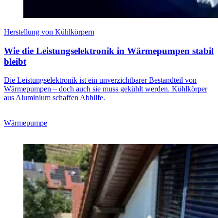
Herstellung von Kühlkörpern
Wie die Leistungselektronik in Wärmepumpen stabil
bleibt
Die Leistungselektronik ist ein unverzichtbarer Bestandteil von
Wärmepumpen – doch auch sie muss gekühlt werden. Kühlkörper
aus Aluminium schaffen Abhilfe.
Wärmepumpe