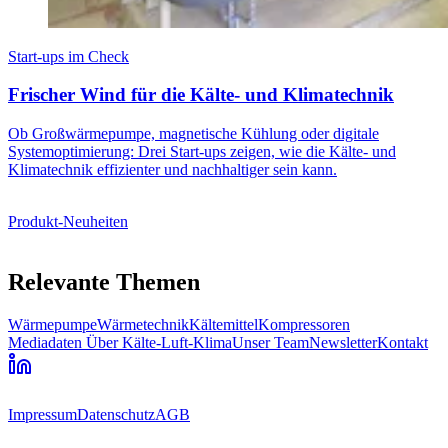
Start-ups im Check
Frischer Wind für die Kälte- und Klimatechnik
Ob Großwärmepumpe, magnetische Kühlung oder digitale
Systemoptimierung: Drei Start-ups zeigen, wie die Kälte- und
Klimatechnik effizienter und nachhaltiger sein kann.
Produkt-Neuheiten
Relevante Themen
Wärmepumpe
Wärmetechnik
Kältemittel
Kompressoren
Mediadaten
Über Kälte-Luft-Klima
Unser Team
Newsletter
Kontakt
Impressum
Datenschutz
AGB