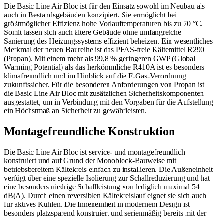
Die Basic Line Air Bloc ist für den Einsatz sowohl im Neubau als
auch in Bestandsgebäuden konzipiert. Sie ermöglicht bei
größtmöglicher Effizienz hohe Vorlauftemperaturen bis zu 70 °C.
Somit lassen sich auch ältere Gebäude ohne umfangreiche
Sanierung des Heizungssystems effizient
beheizen. Ein wesentliches
Merkmal der neuen Baureihe ist das PFAS-freie Kältemittel R290
(Propan). Mit einem mehr als 99,8 % geringeren GWP (Global
Warming Potential) als das herkömmliche R410A ist es besonders
klimafreundlich und im Hinblick auf die F-Gas-Verordnung
zukunftssicher. Für die besonderen Anforderungen von Propan ist
die Basic Line Air Bloc mit zusätzlichen Sicherheitskomponenten
ausgestattet, um in Verbindung mit den Vorgaben für die Aufstellung
ein Höchstmaß an Sicherheit zu gewährleisten.
Montagefreundliche Konstruktion
Die Basic Line Air Bloc ist service- und montagefreundlich
konstruiert und auf Grund der Monoblock-Bauweise mit
betriebsbereitem Kältekreis einfach zu installieren. Die Außeneinheit
verfügt über eine spezielle Isolierung zur Schallreduzierung und hat
eine besonders niedrige Schallleistung von lediglich maximal 54
dB(A). Durch einen reversiblen Kältekreislauf eignet sie sich auch
für aktives Kühlen. Die Inneneinheit in modernem Design ist
besonders platzsparend konstruiert und serienmäßig bereits mit der