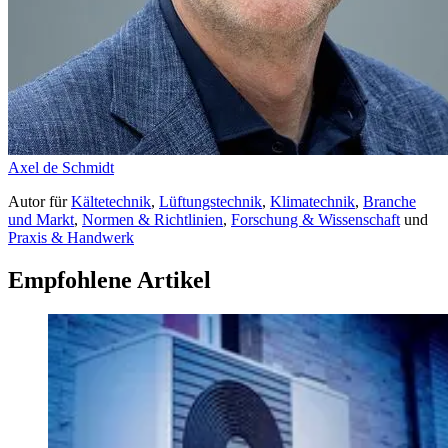
Axel de Schmidt
Autor
für
Kältetechnik
,
Lüftungstechnik
,
Klimatechnik
,
Branche
und Markt
,
Normen & Richtlinien
,
Forschung & Wissenschaft
und
Praxis & Handwerk
Empfohlene Artikel