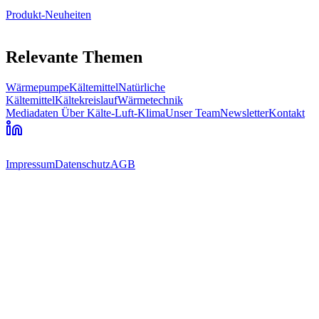
Produkt-Neuheiten
Relevante Themen
Wärmepumpe
Kältemittel
Natürliche
Kältemittel
Kältekreislauf
Wärmetechnik
Mediadaten
Über Kälte-Luft-Klima
Unser Team
Newsletter
Kontakt
Impressum
Datenschutz
AGB