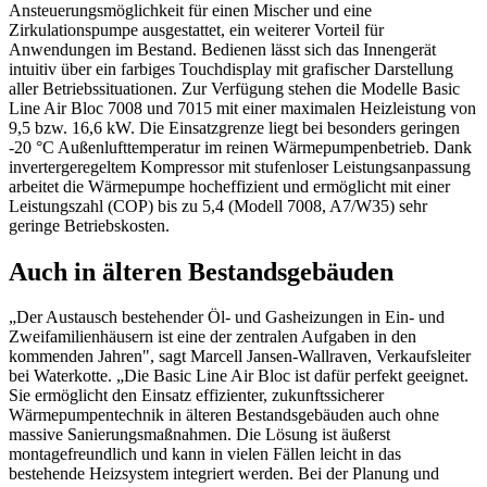
Ansteuerungsmöglichkeit für einen Mischer und eine
Zirkulationspumpe ausgestattet, ein weiterer Vorteil für
Anwendungen im Bestand. Bedienen lässt sich das Innengerät
intuitiv über ein farbiges Touchdisplay mit grafischer Darstellung
aller Betriebssituationen. Zur Verfügung stehen die Modelle Basic
Line Air Bloc 7008 und 7015 mit einer maximalen Heizleistung von
9,5 bzw. 16,6 kW. Die Einsatzgrenze liegt bei besonders geringen
-20 °C Außenlufttemperatur im reinen Wärmepumpenbetrieb. Dank
invertergeregeltem Kompressor mit stufenloser Leistungsanpassung
arbeitet die Wärmepumpe hocheffizient und ermöglicht mit einer
Leistungszahl (COP) bis zu 5,4 (Modell 7008, A7/W35) sehr
geringe Betriebskosten.
Auch in älteren Bestandsgebäuden
„Der Austausch bestehender Öl- und Gasheizungen in Ein- und
Zweifamilienhäusern ist eine der zentralen Aufgaben in den
kommenden Jahren", sagt Marcell Jansen-Wallraven, Verkaufsleiter
bei Waterkotte. „Die Basic Line Air Bloc ist dafür perfekt geeignet.
Sie ermöglicht den Einsatz effizienter, zukunftssicherer
Wärmepumpentechnik in älteren Bestandsgebäuden auch ohne
massive Sanierungsmaßnahmen. Die Lösung ist äußerst
montagefreundlich und kann in vielen Fällen leicht in das
bestehende Heizsystem integriert werden. Bei der Planung und