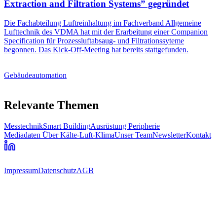
Extraction and Filtration Systems” gegründet
Die Fachabteilung Luftreinhaltung im Fachverband Allgemeine
Lufttechnik des VDMA hat mit der Erarbeitung einer Companion
Specification für Prozessluftabsaug- und Filtrationssyteme
begonnen. Das Kick-Off-Meeting hat bereits stattgefunden.
Gebäudeautomation
Relevante Themen
Messtechnik
Smart Building
Ausrüstung Peripherie
Mediadaten
Über Kälte-Luft-Klima
Unser Team
Newsletter
Kontakt
Impressum
Datenschutz
AGB