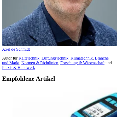
Axel de Schmidt
Autor
für
Kältetechnik
,
Lüftungstechnik
,
Klimatechnik
,
Branche
und Markt
,
Normen & Richtlinien
,
Forschung & Wissenschaft
und
Praxis & Handwerk
Empfohlene Artikel