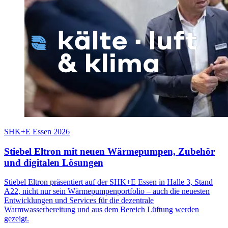
SHK+E Essen 2026
Stiebel Eltron mit neuen Wärmepumpen, Zubehör
und digitalen Lösungen
Stiebel Eltron präsentiert auf der SHK+E Essen in Halle 3, Stand
A22, nicht nur sein Wärmepumpenportfolio – auch die neuesten
Entwicklungen und Services für die dezentrale
Warmwasserbereitung und aus dem Bereich Lüftung werden
gezeigt.