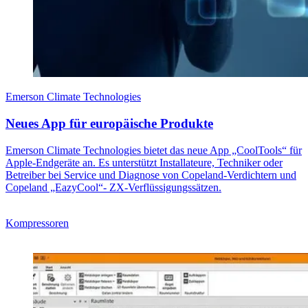
Emerson Climate Technologies
Neues App für europäische Produkte
Emerson Climate Technologies bietet das neue App „CoolTools“ für
Apple-Endgeräte an. Es unterstützt Installateure, Techniker oder
Betreiber bei Service und Diagnose von Copeland-Verdichtern und
Copeland „EazyCool“- ZX-Verflüssigungssätzen.
Kompressoren