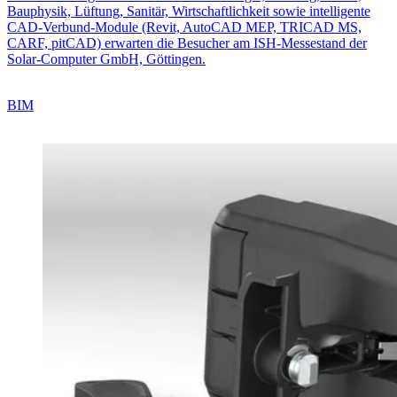
Bauphysik, Lüftung, Sanitär, Wirtschaftlichkeit sowie intelligente
CAD-Verbund-Module (Revit, AutoCAD MEP, TRICAD MS,
CARF, pitCAD) erwarten die Besucher am ISH-Messestand der
Solar-Computer GmbH, Göttingen.
BIM