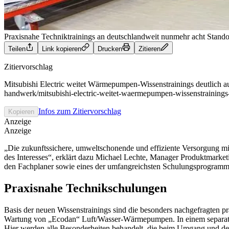
Praxisnahe Techniktrainings an deutschlandweit nunmehr acht Sta
Teilen
Link kopieren
Drucken
Zitieren
Zitiervorschlag
Mitsubishi Electric weitet Wärmepumpen-Wissenstrainings deutlich au
handwerk/mitsubishi-electric-weitet-waermepumpen-wissenstrainings-
Infos zum Zitiervorschlag
Kopieren
Anzeige
Anzeige
„Die zukunftssichere, umweltschonende und effiziente Versorgung 
des Interesses“, erklärt dazu Michael Lechte, Manager Produktmarket
den Fachplaner sowie eines der umfangreichsten Schulungsprogram
Praxisnahe Technikschulungen
Basis der neuen Wissenstrainings sind die besonders nachgefragten 
Wartung von „Ecodan“ Luft/Wasser-Wärmepumpen. In einem separaten
Hier werden alle Besonderheiten behandelt, die beim Umgang und de