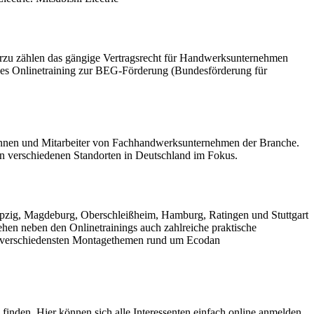
Hierzu zählen das gängige Vertragsrecht für Handwerksunternehmen
ges Onlinetraining zur BEG-Förderung (Bundesförderung für
erinnen und Mitarbeiter von Fachhandwerksunternehmen der Branche.
an verschiedenen Standorten in Deutschland im Fokus.
Leipzig, Magdeburg, Oberschleißheim, Hamburg, Ratingen und Stuttgart
hen neben den Onlinetrainings auch zahlreiche praktische
 zu verschiedensten Montagethemen rund um Ecodan
inden. Hier können sich alle Interessenten einfach online anmelden.