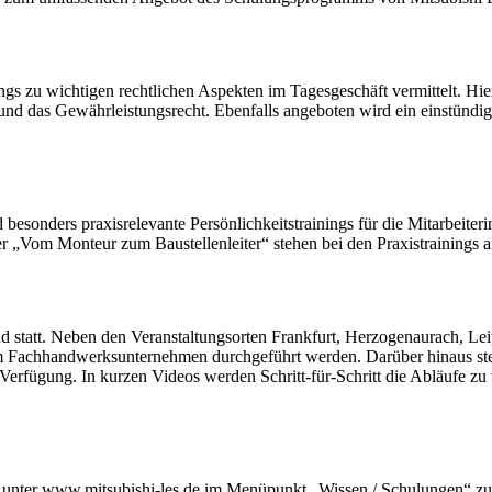
nings zu wichtigen rechtlichen Aspekten im Tagesgeschäft vermittelt. 
d das Gewährleistungsrecht. Ebenfalls angeboten wird ein einstündi
esonders praxisrelevante Persönlichkeitstrainings für die Mitarbeit
 „Vom Monteur zum Baustellenleiter“ stehen bei den Praxistrainings 
and statt. Neben den Veranstaltungsorten Frankfurt, Herzogenaurach, 
im Fachhandwerksunternehmen durchgeführt werden. Darüber hinaus ste
ur Verfügung. In kurzen Videos werden Schritt-für-Schritt die Abläufe
 unter www.mitsubishi-les.de im Menüpunkt „Wissen / Schulungen“ zu f