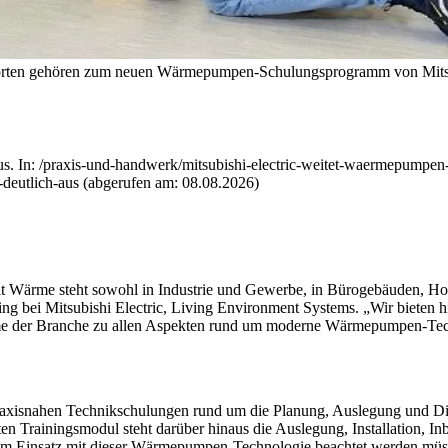
ndorten gehören zum neuen Wärmepumpen-Schulungsprogramm von Mitsu
s. In: /praxis-und-handwerk/mitsubishi-electric-weitet-waermepumpen-w
deutlich-aus (abgerufen am: 08.08.2026)
mit Wärme steht sowohl in Industrie und Gewerbe, in Bürogebäuden, H
ing bei Mitsubishi
Electric, Living Environment Systems. „Wir bieten 
me der Branche zu allen Aspekten rund um moderne Wärmepumpen-Tec
praxisnahen Technikschulungen rund um die Planung, Auslegung und Dim
 Trainingsmodul steht darüber hinaus die Auslegung, Installation,
m Einsatz mit dieser Wärmepumpen-Technologie beachtet werden müssen