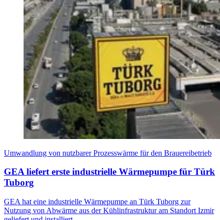
Umwandlung von nutzbarer Prozesswärme für den Brauereibetrieb
GEA liefert erste industrielle Wärmepumpe für Türk
Tuborg
GEA hat eine industrielle Wärmepumpe an Türk Tuborg zur
Nutzung von Abwärme aus der Kühlinfrastruktur am Standort Izmir
geliefert und installiert.