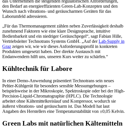
das Unternehmen die steigenden regulatorischen Anforderungen,
den Bedarf an energieeffizienten Green-Lab-Konzepten und den
Wunsch nach vibrations- und geräuscharmen Geräten für das
Laborumfeld adressieren.
„Für das Thermomanagement zählen neben Zuverlässigkeit deshalb
zunehmend Faktoren wie eine klare Designsprache, intuitive
Bedienbarkeit und ein niedriger Geräuschpegel“, sagt Fabian Hille,
Vertriebsleiter Technotrans Systems GmbH. „Auf der
Lab-Supply in
Graz
zeigen wir, wie wir dieses Anforderungsprofil in konkreten
Produkten umgesetzt haben. Der direkte Austausch mit
Endanwendern hilft uns, unseren Kurs weiter zu schärfen.“
Kühltechnik für Labore
In einer Demo-Anwendung präsentiert Technotrans sein neues
Peltier-Kühlgerät für besonders sensible Messumgebungen –
beispielsweise in der Mikroskopie, Spektroskopie oder bei der High-
Precision-Liquid-Chromatographie (HPLC). Die Technologie
arbeitet ohne Kältemittelkreislauf und Kompressor, wodurch sie
äußerst vibrations- und geräuscharm ist. Das Modell hat laut
Angaben des Herstellers eine Temperaturstabilität von ±0,05 Kelvin.
Green Labs mit natürlichen Kältemitteln