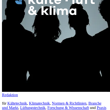
Redaktion
für
Kältetechnik
,
Klimatechnik
,
Normen & Richtlinien
,
Branche
und Markt
,
Lüftungstechnik
,
Forschung & Wissenschaft
und
Praxis