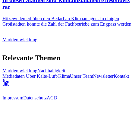
In diesen Städten sind Klimainstallateure besonders
rar
Hitzewellen erhöhen den Bedarf an Klimaanlagen. In einigen
Großstädten könnte die Zahl der Fachbetriebe zum Engpass werden.
Marktentwicklung
Relevante Themen
Marktentwicklung
Nachhaltigkeit
Mediadaten
Über Kälte-Luft-Klima
Unser Team
Newsletter
Kontakt
Impressum
Datenschutz
AGB