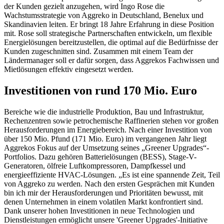
der Kunden gezielt anzugehen, wird Ingo Rose die
Wachstumsstrategie von Aggreko in Deutschland, Benelux und
Skandinavien leiten. Er bringt 18 Jahre Erfahrung in diese Position
mit. Rose soll strategische Partnerschaften entwickeln,
um flexible
Energielösungen bereitzustellen, die optimal auf die Bedürfnisse der
Kunden zugeschnitten sind. Zusammen mit einem Team der
Ländermanager soll er dafür sorgen, dass Aggrekos Fachwissen und
Mietlösungen effektiv eingesetzt werden.
Investitionen von rund 170 Mio. Euro
Bereiche wie die industrielle Produktion, Bau und Infrastruktur,
Rechenzentren sowie petrochemische Raffinerien stehen vor großen
Herausforderungen im Energiebereich. Nach einer Investition von
über 150 Mio. Pfund (171 Mio. Euro) im vergangenen Jahr liegt
Aggrekos Fokus auf der Umsetzung seines „Greener Upgrades“-
Portfolios. Dazu gehören Batterielösungen (BESS), Stage-V-
Generatoren, ölfreie Luftkompressoren, Dampfkessel und
energieeffiziente HVAC-Lösungen.
„Es ist eine spannende Zeit, Teil
von Aggreko zu werden. Nach den ersten Gesprächen mit Kunden
bin ich mir der Herausforderungen und Prioritäten bewusst, mit
denen Unternehmen in einem volatilen Markt konfrontiert sind.
Dank unserer hohen Investitionen in neue Technologien und
Dienstleistungen ermöglicht unsere 'Greener Upgrades'-Initiative