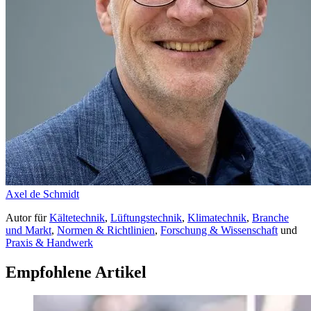
Axel de Schmidt
Autor
für
Kältetechnik
,
Lüftungstechnik
,
Klimatechnik
,
Branche
und Markt
,
Normen & Richtlinien
,
Forschung & Wissenschaft
und
Praxis & Handwerk
Empfohlene Artikel