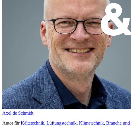
Axel de Schmidt
Autor
für
Kältetechnik
,
Lüftungstechnik
,
Klimatechnik
,
Branche und