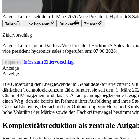
Angela Leth ist seit dem 1. März 2026 Vice President, HydronicS S
Teilen
Link kopieren
Drucken
Zitieren
Zitiervorschlag
Angela Leth ist neue Danfoss Vice President HydronicS Sales. In: /br
vice-president-hydronics-sales (abgerufen am: 07.08.2026)
Infos zum Zitiervorschlag
Kopieren
Anzeige
Anzeige
Die Umsetzung der Energiewende im Gebäudesektor erleichtern: Mit die
dänischen Technologiekonzern tätig, fungiert sie seit dem 1. März 202
Channel Management und das TGA-fachplanungsbegleitende Design Su
einen Weg, den sie bereits im Rahmen ihrer Ausbildung und ihres Stu
Geschäftsbereichs, der sich mit der Optimierung von Heiz- und Kühls
hohe Volatilität der Märkte sowie den Fachkräftemangel bestimmt wir
Komplexitätsreduktion als zentrale Aufga
Begegnen will Leth diesen Herausforderungen durch einen Ansatz, der 