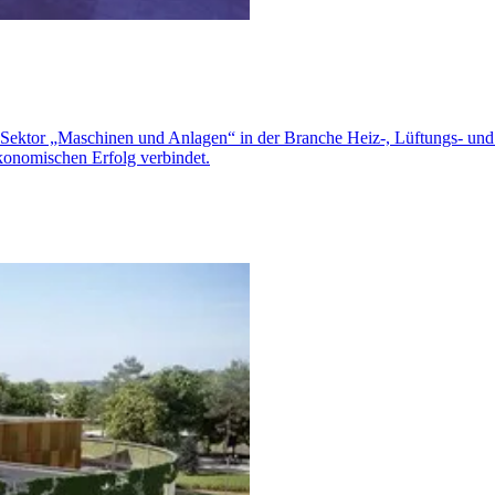
ektor „Maschinen und Anlagen“ in der Branche Heiz-, Lüftungs- und 
konomischen Erfolg verbindet.