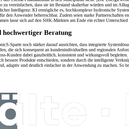
o zu vereinfachen, dass sie im Bestand skalierbar würden und im All
tlicher Intelligenz: KI ermögliche es, hochkomplexe hydronische System
für den Anwender beherrschbar. Zudem seien starke Partnerschaften e
en lasse sich auf den SHK-Märkten am Ende ein echter Unterschied
d hochwertiger Beratung
onicS-Sparte noch stärker darauf ausrichten, dass integrierte Systeml
rden, die sich konsequent an kundenindividuellen und regionalen Anfor
s-Kunden dabei ganzheitlich, konsistent und wirkungsvoll begleiten. Da
h bessere Produkte entschieden, sondern durch die intelligente Verkn
nend, adaptiv und deutlich einfacher in der Anwendung zu machen. So br