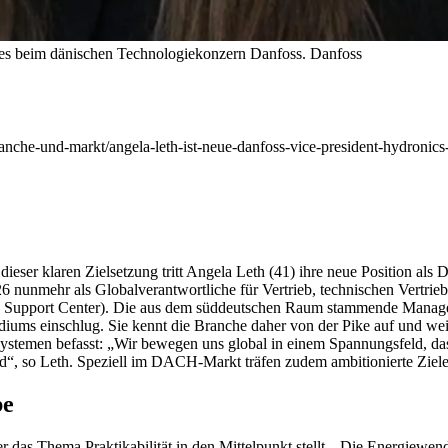
ales beim dänischen Technologiekonzern Danfoss.
Danfoss
anche-und-markt/angela-leth-ist-neue-danfoss-vice-president-hydronics-
ser klaren Zielsetzung tritt Angela Leth (41) ihre neue Position als D
6 nunmehr als Globalverantwortliche für Vertrieb, technischen Vertrieb
pport Center). Die aus dem süddeutschen Raum stammende Managerin 
diums einschlug. Sie kennt die Branche daher von der Pike auf und we
ystemen befasst: „Wir bewegen uns global in einem Spannungsfeld, das 
d“, so Leth. Speziell im DACH-Markt träfen zudem ambitionierte Ziele 
be
das Thema Praktikabilität in den Mittelpunkt stellt. „Die Energiewend