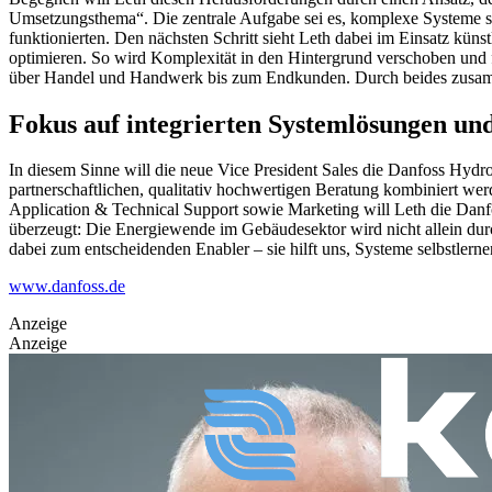
Umsetzungsthema“. Die zentrale Aufgabe sei es, komplexe Systeme s
funktionierten. Den nächsten Schritt sieht Leth dabei im Einsatz küns
optimieren. So wird Komplexität in den Hintergrund verschoben und 
über Handel und Handwerk bis zum Endkunden. Durch beides zusamm
Fokus auf integrierten Systemlösungen un
In diesem Sinne will die neue Vice President Sales die Danfoss Hydr
partnerschaftlichen, qualitativ hochwertigen Beratung kombiniert we
Application & Technical Support sowie Marketing will Leth die Danfos
überzeugt: Die Energiewende im Gebäudesektor wird nicht allein durc
dabei zum entscheidenden Enabler – sie hilft uns, Systeme selbstler
www.danfoss.de
Anzeige
Anzeige