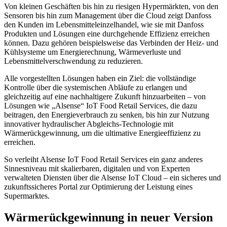
Von kleinen Geschäften bis hin zu riesigen Hypermärkten, von den
Sensoren bis hin zum Management über die Cloud zeigt Danfoss
den Kunden im Lebensmitteleinzelhandel, wie sie mit Danfoss
Produkten und Lösungen eine durchgehende Effizienz erreichen
können. Dazu gehören beispielsweise
das Verbinden der Heiz- und
Kühlsysteme um Energierechnung, Wärmeverluste und
Lebensmittelverschwendung zu reduzieren.
Alle vorgestellten Lösungen haben ein Ziel: die vollständige
Kontrolle über die systemischen Abläufe zu erlangen und
gleichzeitig auf eine nachhaltigere Zukunft hinzuarbeiten – von
Lösungen wie „Alsense“ IoT Food Retail Services, die dazu
beitragen, den Energieverbrauch zu senken, bis hin zur Nutzung
innovativer hydraulischer Abgleichs-Technologie mit
Wärmerückgewinnung, um die ultimative Energieeffizienz zu
erreichen.
So verleiht Alsense IoT Food Retail Services ein ganz anderes
Sinnesniveau mit skalierbaren, digitalen und von Experten
verwalteten Diensten über die Alsense IoT Cloud – ein sicheres und
zukunftssicheres Portal zur Optimierung der Leistung eines
Supermarktes.
Wärmerückgewinnung in neuer Version