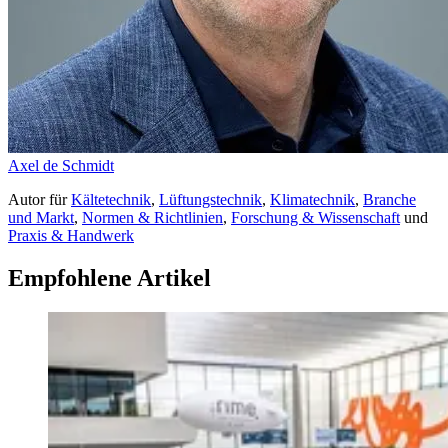
Axel de Schmidt
Autor
für
Kältetechnik
,
Lüftungstechnik
,
Klimatechnik
,
Branche
und Markt
,
Normen & Richtlinien
,
Forschung & Wissenschaft
und
Praxis & Handwerk
Empfohlene Artikel