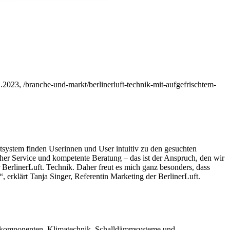
11.2023, /branche-und-markt/berlinerluft-technik-mit-aufgefrischtem-
itsystem finden Userinnen und User intuitiv zu den gesuchten
her Service und kompetente Beratung – das ist der Anspruch, den wir
 BerlinerLuft. Technik. Daher freut es mich ganz besonders, dass
 erklärt Tanja Singer, Referentin Marketing der BerlinerLuft.
tungskomponenten, Klimatechnik, Schalldämmsysteme und