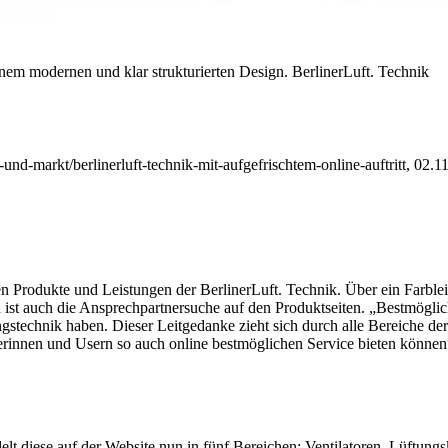
einem modernen und klar strukturierten Design.
BerlinerLuft. Technik
-und-markt/berlinerluft-technik-mit-aufgefrischtem-online-auftritt, 02.
chen Produkte und Leistungen der BerlinerLuft. Technik. Über ein Farble
ist auch die Ansprechpartnersuche
auf den Produktseiten.
„Bestmöglic
gstechnik haben. Dieser Leitgedanke zieht sich durch alle Bereiche der
erinnen und Usern so auch online bestmöglichen Service bieten können“,
ndelt diese auf der Website nun in fünf Bereichen: Ventilatoren, Lüf