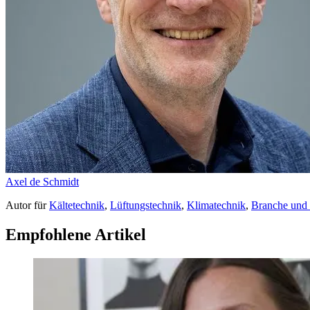
Axel de Schmidt
Autor
für
Kältetechnik
,
Lüftungstechnik
,
Klimatechnik
,
Branche und
Empfohlene Artikel