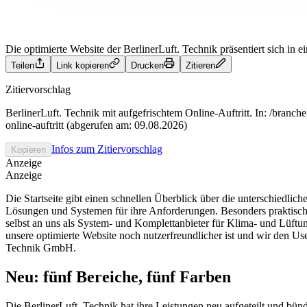
Die optimierte Website der BerlinerLuft. Technik präsentiert sich in 
Teilen
Link kopieren
Drucken
Zitieren
Zitiervorschlag
BerlinerLuft. Technik mit aufgefrischtem Online-Auftritt. In: /branche
online-auftritt (abgerufen am: 09.08.2026)
Infos zum Zitiervorschlag
Kopieren
Anzeige
Anzeige
Die Startseite gibt einen schnellen Überblick über die unterschiedli
Lösungen und Systemen für ihre Anforderungen. Besonders praktisch 
selbst an uns als System- und Komplettanbieter für Klima- und Lüftun
unsere optimierte Website noch nutzerfreundlicher ist und wir den Us
Technik GmbH.
Neu: fünf Bereiche, fünf Farben
Die BerlinerLuft. Technik hat ihre Leistungen neu aufgeteilt und bü