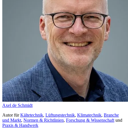
Axel de Schmidt
Autor
für
Kältetechnik
,
Lüftungstechnik
,
Klimatechnik
,
Branche
und Markt
,
Normen & Richtlinien
,
Forschung & Wissenschaft
und
Praxis & Handwerk