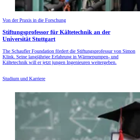
Von der Praxis in die Forschung
Stiftungsprofessor für Kältetechnik an der
Universität Stuttgart
The Schaufler Foundation fördert die Stiftungsprofessur von Simon
Klink. Seine langjährige Erfahrung in Wärmepumpen- und
Kältetechnik will er jetzt jungen Ingenieuren weitergeben.
Studium und Karriere