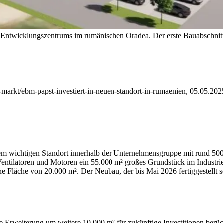
d Entwicklungszentrums im rumänischen Oradea. Der erste Bauabschnitt
-markt/ebm-papst-investiert-in-neuen-standort-in-rumaenien, 05.05.2025
em wichtigen Standort innerhalb der Unternehmensgruppe mit rund 50
Ventilatoren und Motoren ein
55.000 m² großes Grundstück im Industri
ne Fläche von 20.000 m². Der Neubau, der bis Mai 2026 fertiggestellt 
Erweiterung um weitere 10.000 m² für zukünftige Investitionen berücks