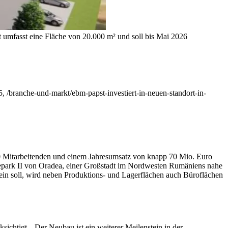
 umfasst eine Fläche von 20.000 m² und soll bis Mai 2026
, /branche-und-markt/ebm-papst-investiert-in-neuen-standort-in-
0 Mitarbeitenden und einem Jahresumsatz von knapp 70 Mio. Euro
epark II von Oradea, einer Großstadt im Nordwesten Rumäniens nahe
sein soll, wird neben Produktions- und Lagerflächen auch Büroflächen
ichtigt. „Der Neubau ist ein weiterer Meilenstein in der