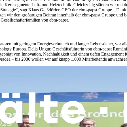
ie Kernsegmente Luft- und Heiztechnik. Gleichzeitig stärken wir mit 
-Strategie“, sagt Klaus Geißdörfer, CEO der ebm-papst Gruppe. „Dank 
igen wir den großartigen Beitrag innerhalb der ebm-papst Gruppe und 
ei Gesellschafterfamilien von ebm-papst.
latoren mit geringem Energieverbrauch und langer Lebensdauer, vor al
ogy Europa. Delia Ungur, Geschäftsführerin von ebm-papst Rumänien,
eprägt von Innovation, Nachhaltigkeit und einem tiefen Engagement f
 Oradea – bis 2030 wollen wir auf knapp 1.000 Mitarbeitende anwachse