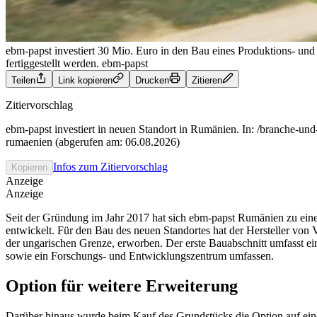
ebm-papst investiert 30 Mio. Euro in den Bau eines Produktions- un
fertiggestellt werden.
ebm-papst
Teilen
Link kopieren
Drucken
Zitieren
Zitiervorschlag
ebm-papst investiert in neuen Standort in Rumänien. In: /branche-und
rumaenien (abgerufen am: 06.08.2026)
Infos zum Zitiervorschlag
Kopieren
Anzeige
Anzeige
Seit der Gründung im Jahr 2017 hat sich ebm-papst Rumänien zu ein
entwickelt. Für den Bau des neuen Standortes hat der Hersteller von 
der ungarischen Grenze, erworben. Der erste Bauabschnitt umfasst ei
sowie ein Forschungs- und Entwicklungszentrum umfassen.
Option für weitere Erweiterung
Darüber hinaus wurde beim Kauf des Grundstücks die Option auf eine 