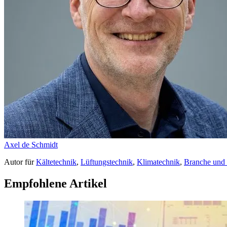
Axel de Schmidt
Autor
für
Kältetechnik
,
Lüftungstechnik
,
Klimatechnik
,
Branche und
Empfohlene Artikel