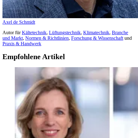
Axel de Schmidt
Autor
für
Kältetechnik
,
Lüftungstechnik
,
Klimatechnik
,
Branche
und Markt
,
Normen & Richtlinien
,
Forschung & Wissenschaft
und
Praxis & Handwerk
Empfohlene Artikel