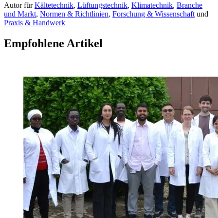
Autor
für
Kältetechnik
,
Lüftungstechnik
,
Klimatechnik
,
Branche
und Markt
,
Normen & Richtlinien
,
Forschung & Wissenschaft
und
Praxis & Handwerk
Empfohlene Artikel