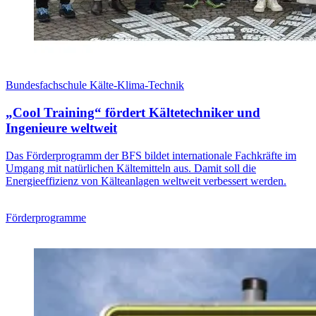
Bundesfachschule Kälte-Klima-Technik
„Cool Training“ fördert Kältetechniker und
Ingenieure weltweit
Das Förderprogramm der BFS bildet internationale Fachkräfte im
Umgang mit natürlichen Kältemitteln aus. Damit soll die
Energieeffizienz von Kälteanlagen weltweit verbessert werden.
Förderprogramme