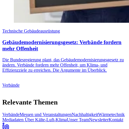
Technische Gebäudeausrüstung
Gebäudemodernisierungsgesetz: Verbände fordern
mehr Offenheit
Die Bundesregierung plant, das Gebäudemodernisierungsgesetz zu
ändern. Verbände fordern mehr Offenheit, um Klima- und
Effizienzziele zu erreichen. Die Argumente im Überblick.
Verbände
Relevante Themen
Verbände
Messen und Veranstaltungen
Nachhaltigkeit
Wärmetechnik
Mediadaten
Über Kälte-Luft-Klima
Unser Team
Newsletter
Kontakt