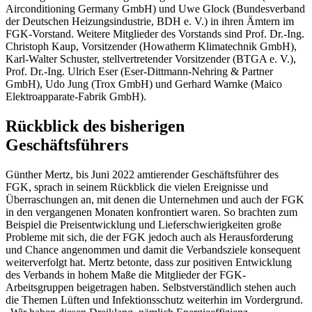
Airconditioning Germany GmbH) und Uwe Glock (Bundesverband
der Deutschen Heizungsindustrie, BDH e. V.) in ihren Ämtern im
FGK-Vorstand. Weitere Mitglieder des Vorstands sind Prof. Dr.-Ing.
Christoph Kaup, Vorsitzender
(Howatherm Klimatechnik GmbH),
Karl-Walter Schuster, stellvertretender Vorsitzender (BTGA e. V.),
Prof. Dr.-Ing. Ulrich Eser (Eser-Dittmann-Nehring & Partner
GmbH), Udo Jung (Trox GmbH) und Gerhard Warnke (Maico
Elektroapparate-Fabrik GmbH).
Rückblick des bisherigen
Geschäftsführers
Günther Mertz, bis Juni 2022 amtierender Geschäftsführer des
FGK, sprach in seinem Rückblick die vielen Ereignisse und
Überraschungen an, mit denen die Unternehmen und auch der FGK
in den vergangenen Monaten konfrontiert waren. So brachten zum
Beispiel die Preisentwicklung und Lieferschwierigkeiten große
Probleme mit sich, die der FGK jedoch auch als Herausforderung
und Chance angenommen und damit die Verbandsziele konsequent
weiterverfolgt hat. Mertz betonte, dass zur positiven Entwicklung
des Verbands in hohem Maße die Mitglieder der FGK-
Arbeitsgruppen beigetragen haben. Selbstverständlich stehen auch
die Themen Lüften und Infektionsschutz weiterhin im Vordergrund.