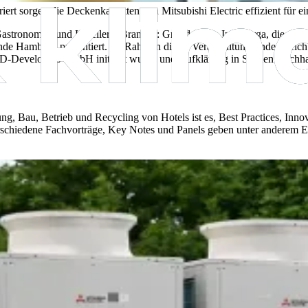
riert sorgen die Deckenkassetten von Mitsubishi Electric effizient fü
onomie- und Hotellerie Branche: Grund ist die Internorga, die als füh
nde Hamburg präsentiert.
Im Rahmen dieser Veranstaltung findet gleich
ID-Developers GmbH initiiert wurde und Aufklärung in Sachen Nachhal
ung, Bau, Betrieb und Recycling von Hotels ist es, Best Practices, I
erschiedene Fachvorträge, Key Notes und Panels geben unter anderem Ei