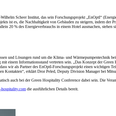
st-Wilhelm Scheer Institut, das sein Forschungsprojekt „EnOptI“ (Energ
ts ist es, die Nachhaltigkeit von Gebäuden zu steigern, indem der Pri
 allein 20 % des Energieverbrauchs in einem Hotel ausmachen, stehen s
ric Wissen und Lösungen rund um die Klima- und Wärmepumpentechnik be
mit einem Informationsstand vertreten sein. „Das Konzept der Green H
, dass wir als Partner des EnOptI-Forschungsprojekt einen wichtigen Te
n Kontakten“, erklärt Dror Peled, Deputy Division Manager bei Mitsu
atisch auch bei der Green Hospitality Conference dabei sein. Die Veran
hospitality.com
die ausführlichen Details bereit.