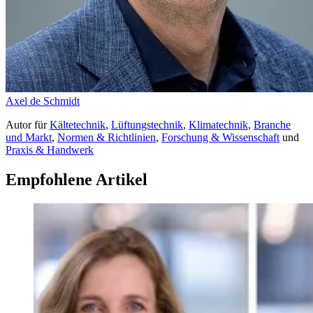
Axel de Schmidt
Autor
für
Kältetechnik
,
Lüftungstechnik
,
Klimatechnik
,
Branche
und Markt
,
Normen & Richtlinien
,
Forschung & Wissenschaft
und
Praxis & Handwerk
Empfohlene Artikel