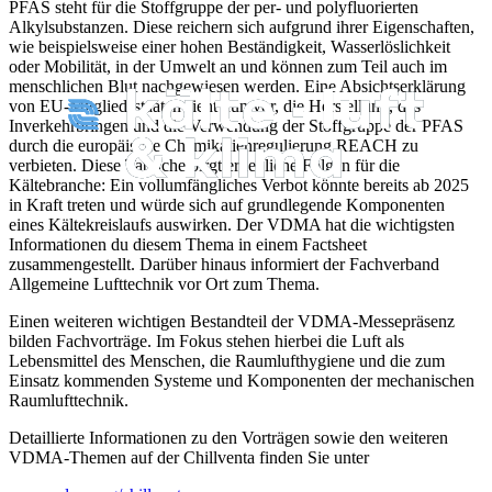
PFAS steht für die Stoffgruppe der per- und polyfluorierten
Alkylsubstanzen. Diese reichern sich aufgrund ihrer Eigenschaften,
wie beispielsweise einer hohen Beständigkeit, Wasserlöslichkeit
oder Mobilität, in der Umwelt an und können zum Teil auch im
menschlichen Blut nachgewiesen werden. Eine Absichtserklärung
von EU-Mitgliedsstaaten sieht nun vor, die Herstellung, das
Inverkehrbringen und die Verwendung der Stoffgruppe der PFAS
durch die europäische Chemikalienregulierung REACH zu
verbieten. Diese Tatsache birgt erhebliche Folgen für die
Kältebranche: Ein vollumfängliches Verbot könnte bereits ab 2025
in Kraft treten und würde sich auf grundlegende Komponenten
eines Kältekreislaufs auswirken. Der VDMA hat die wichtigsten
Informationen du diesem Thema in einem Factsheet
zusammengestellt.
Darüber hinaus informiert der Fachverband
Allgemeine Lufttechnik vor Ort zum Thema.
Einen weiteren wichtigen Bestandteil der VDMA-Messepräsenz
bilden Fachvorträge. Im Fokus stehen hierbei die Luft als
Lebensmittel des Menschen, die Raumlufthygiene und die zum
Einsatz kommenden Systeme und Komponenten der mechanischen
Raumlufttechnik.
Detaillierte Informationen zu den Vorträgen sowie den weiteren
VDMA-Themen auf der Chillventa finden Sie unter