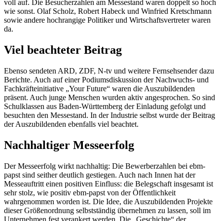
voll auf. Die Besucherzahlen am Messestand waren doppelt so hoch
wie sonst. Olaf Scholz, Robert Habeck und Winfried Kretschmann
sowie andere hochrangige Politiker und Wirtschaftsvertreter waren
da.
Viel beachteter Beitrag
Ebenso sendeten ARD, ZDF, N-tv und weitere Fernsehsender dazu
Berichte. Auch auf einer Podiumsdiskussion der Nachwuchs- und
Fachkräfteinitiative „Your Future“ waren die Auszubildenden
präsent. Auch junge Menschen wurden aktiv angesprochen. So sind
Schulklassen aus Baden-Württemberg der Einladung gefolgt und
besuchten den Messestand. In der Industrie selbst wurde der Beitrag
der Auszubildenden ebenfalls viel beachtet.
Nachhaltiger Messeerfolg
Der Messeerfolg wirkt nachhaltig: Die Bewerberzahlen bei ebm-
papst sind seither deutlich gestiegen. Auch nach Innen hat der
Messeauftritt einen positiven Einfluss: die Belegschaft insgesamt ist
sehr stolz, wie positiv ebm-papst von der Öffentlichkeit
wahrgenommen worden ist. Die Idee, die Auszubildenden Projekte
dieser Größenordnung selbstständig übernehmen zu lassen, soll im
Unternehmen fest verankert werden. Die „Geschichte“ der