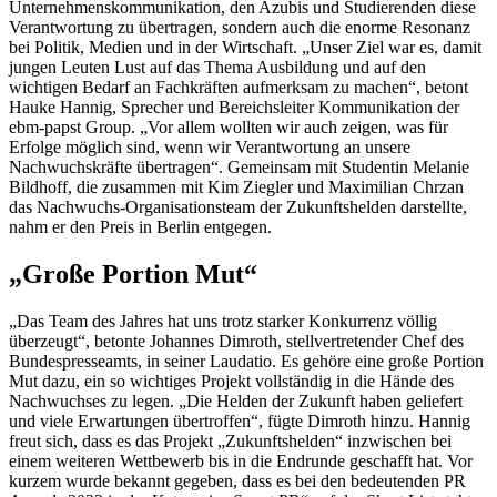
Unternehmenskommunikation, den Azubis und Studierenden diese
Verantwortung zu übertragen, sondern auch die enorme Resonanz
bei Politik, Medien und in der Wirtschaft.
„Unser Ziel war es, damit
jungen Leuten Lust auf das Thema Ausbildung und auf den
wichtigen Bedarf an Fachkräften aufmerksam zu machen“, betont
Hauke Hannig, Sprecher und Bereichsleiter Kommunikation der
ebm-papst Group. „Vor allem wollten wir auch zeigen, was für
Erfolge möglich sind, wenn wir Verantwortung an unsere
Nachwuchskräfte übertragen“.
Gemeinsam mit Studentin Melanie
Bildhoff, die zusammen mit Kim Ziegler und Maximilian Chrzan
das Nachwuchs-Organisationsteam der Zukunftshelden darstellte,
nahm er den Preis in Berlin entgegen.
„Große Portion Mut“
„Das Team des Jahres hat uns trotz starker Konkurrenz völlig
überzeugt“, betonte Johannes Dimroth, stellvertretender Chef des
Bundespresseamts, in seiner Laudatio. Es gehöre eine große Portion
Mut dazu, ein so wichtiges Projekt vollständig in die Hände des
Nachwuchses zu legen. „Die Helden der Zukunft haben geliefert
und viele Erwartungen übertroffen“, fügte Dimroth hinzu.
Hannig
freut sich, dass es das Projekt „Zukunftshelden“ inzwischen bei
einem weiteren Wettbewerb bis in die Endrunde geschafft hat. Vor
kurzem wurde bekannt gegeben, dass es bei den bedeutenden PR