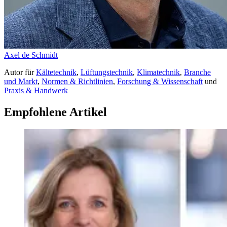
Axel de Schmidt
Autor
für
Kältetechnik
,
Lüftungstechnik
,
Klimatechnik
,
Branche
und Markt
,
Normen & Richtlinien
,
Forschung & Wissenschaft
und
Praxis & Handwerk
Empfohlene Artikel