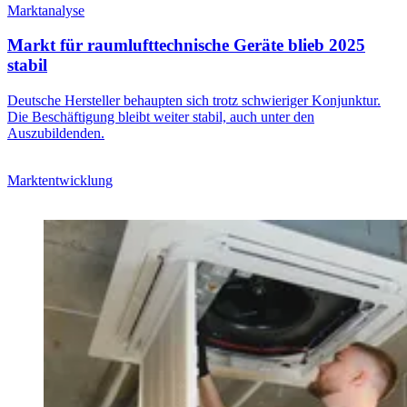
Marktanalyse
Markt für raumlufttechnische Geräte blieb 2025
stabil
Deutsche Hersteller behaupten sich trotz schwieriger Konjunktur.
Die Beschäftigung bleibt weiter stabil, auch unter den
Auszubildenden.
Marktentwicklung