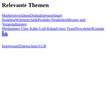
Relevante Themen
Marktentwicklung
Digitalisierung
Smart
Building
Wärmetechnik
Produkt-Neuheiten
Messen und
Veranstaltungen
Mediadaten
Über Kälte-Luft-Klima
Unser Team
Newsletter
Kontakt
Impressum
Datenschutz
AGB