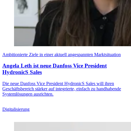
Ambitionierte Ziele in einer aktuell angespannten Marktsituation
Angela Leth ist neue Danfoss Vice President
HydronicS Sales
Die neue Danfoss Vice President HydronicS Sales will ihren
Geschäftsbereich stärker auf integrierte, einfach zu handhabende
Systemlösungen ausrichten.
Digitalisierung