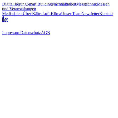
Digitalisierung
Smart Building
Nachhaltigkeit
Messtechnik
Messen
und Veranstaltungen
Mediadaten
Über Kälte-Luft-Klima
Unser Team
Newsletter
Kontakt
Impressum
Datenschutz
AGB