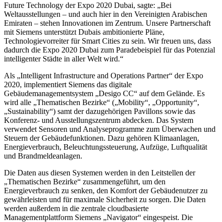
Future Technology der Expo 2020 Dubai, sagte: „Bei
Weltausstellungen – und auch hier in den Vereinigten Arabischen
Emiraten – stehen Innovationen im Zentrum. Unsere Partnerschaft
mit Siemens unterstützt Dubais ambitionierte Pläne,
Technologievorreiter für Smart Cities zu sein. Wir freuen uns, dass
dadurch die Expo 2020 Dubai zum Paradebeispiel für das Potenzial
intelligenter Städte in aller Welt wird.“
Als „Intelligent Infrastructure and Operations Partner“ der Expo
2020, implementiert Siemens das digitale
Gebäudemanagementsystem „Desigo CC“ auf dem Gelände. Es
wird alle „Thematischen Bezirke“ („Mobility“, „Opportunity“,
„Sustainability“) samt der dazugehörigen Pavillons sowie das
Konferenz- und Ausstellungszentrum abdecken. Das System
verwendet Sensoren und Analyseprogramme zum Überwachen und
Steuern der Gebäudefunktionen. Dazu gehören Klimaanlagen,
Energieverbrauch, Beleuchtungssteuerung, Aufzüge, Luftqualität
und Brandmeldeanlagen.
Die Daten aus diesen Systemen werden in den Leitstellen der
„Thematischen Bezirke“ zusammengeführt, um den
Energieverbrauch zu senken, den Komfort der Gebäudenutzer zu
gewährleisten und für maximale Sicherheit zu sorgen. Die Daten
werden außerdem in die zentrale cloudbasierte
Managementplattform Siemens „Navigator“ eingespeist. Die