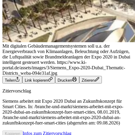
Mit digitalen Gebäudemanagementsystemen soll u.a. der
Energieverbrauch von Klimaanlagen, Beleuchtung oder Aufzügen,
die Luftqualität sowie Brandmeldeanlagen der Expo 2020 in Dubai
intelligent gesteuert werden.
https://www.ki-
portal.de/assets/images/3/Siemens_Expo-2020-Dubai_Thematic-
Districts_weba-094e31af.jpg
Teilen
Link kopieren
Drucken
Zitieren
Zitiervorschlag
Siemens arbeitet mit Expo 2020 Dubai an Zukunftskonzept für
Smart Cities. In: /branche-und-markt/siemens-arbeitet-mit-expo-
2020-dubai-an-zukunftskonzept-fuer-smart-cities, 08.01.2019,
/branche-und-markt/siemens-arbeitet-mit-expo-2020-dubai-an-
zukunftskonzept-fuer-smart-cities (abgerufen am: 09.08.2026)
Infos zum Zitiervorschlag
Kopieren