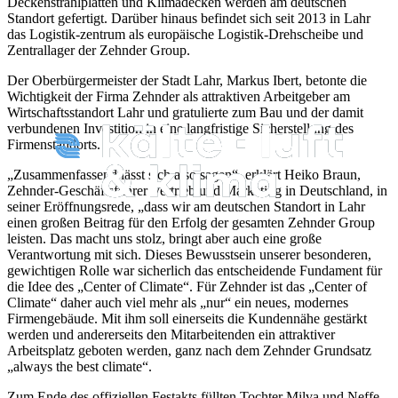
Deckenstrahlplatten und Klimadecken werden am deutschen
Standort gefertigt. Darüber hinaus befindet sich seit 2013 in Lahr
das Logistik-zentrum als europäische Logistik-Drehscheibe und
Zentrallager der Zehnder Group.
Der Oberbürgermeister der Stadt Lahr, Markus Ibert, betonte die
Wichtigkeit der Firma Zehnder als attraktiven Arbeitgeber am
Wirtschaftsstandort Lahr und gratulierte zum Bau und der damit
verbundenen Investition in eine langfristige Sicherstellung des
Firmenstandorts.
„Zusammenfassend lässt sich also sagen“, erklärt Heiko Braun,
Zehnder-Geschäftsführer Vertrieb und Marketing in Deutschland, in
seiner Eröffnungsrede, „dass wir am deutschen Standort in Lahr
einen großen Beitrag für den Erfolg der gesamten Zehnder Group
leisten. Das macht uns stolz, bringt aber auch eine große
Verantwortung mit sich. Dieses Bewusstsein unserer besonderen,
gewichtigen Rolle war sicherlich das entscheidende Fundament für
die Idee des „Center of Climate“. Für Zehnder ist das „Center of
Climate“ daher auch viel mehr als „nur“ ein neues, modernes
Firmengebäude. Mit ihm soll einerseits die Kundennähe gestärkt
werden und andererseits den Mitarbeitenden ein attraktiver
Arbeitsplatz geboten werden, ganz nach dem Zehnder Grundsatz
„always the best climate“.
Zum Ende des offiziellen Festakts füllten Tochter Milva und Neffe