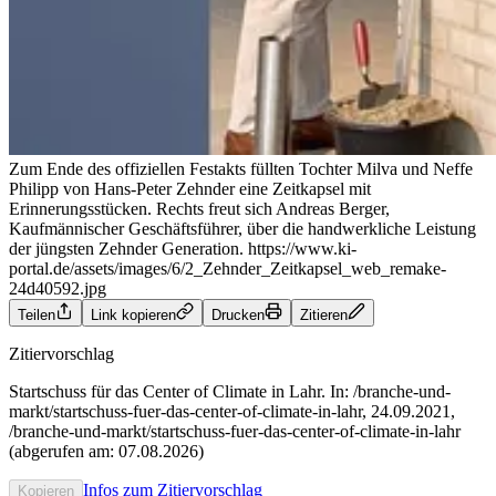
Zum Ende des offiziellen Festakts füllten Tochter Milva und Neffe
Philipp von Hans-Peter Zehnder eine Zeitkapsel mit
Erinnerungsstücken. Rechts freut sich Andreas Berger,
Kaufmännischer Geschäftsführer, über die handwerkliche Leistung
der jüngsten Zehnder Generation.
https://www.ki-
portal.de/assets/images/6/2_Zehnder_Zeitkapsel_web_remake-
24d40592.jpg
Teilen
Link kopieren
Drucken
Zitieren
Zitiervorschlag
Startschuss für das Center of Climate in Lahr. In: /branche-und-
markt/startschuss-fuer-das-center-of-climate-in-lahr, 24.09.2021,
/branche-und-markt/startschuss-fuer-das-center-of-climate-in-lahr
(abgerufen am: 07.08.2026)
Infos zum Zitiervorschlag
Kopieren