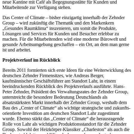
neue Kantine mit Café als Begegnungsstätte für Kunden und
Mitarbeitende zur Verfügung stehen.
Das Center of Climate – bisher einzigartig innerhalb der Zehnder
Group – wird zukünftig die Thematik und den Markenkern
„Gesundes Raumklima“ inszenieren, um somit die Produkte,
Lösungen und Services für Kunden und Besucher erlebbar zu
machen. Für die Mitarbeitenden wird eine moderne Bürowelt und
gesunde Arbeitsumgebung geschaffen – ein Ort, an dem man gerne
ist und arbeitet.
Projektverlauf im Rückblick
Bereits 2011 formierten sich erste Ideen für eine Weiterwicklung des
deutschen Zehnder Firmensitzes, wie Andreas Berger,
kaufmännischer Geschäftsführer am Standort Lahr, in einem
beeindruckenden Rückblick des Projektverlaufs ausführte. Hans-
Peter Zehnder, Präsident des Verwaltungsrates der Zehnder Group,
unterstreicht die besondere Bedeutung Deutschlands als
absatzstärksten Markt innerhalb der Zehnder Group, weshalb dem
Bau des „Center of Climate“ als wichtige strategische und zukunfts-
orientierte Investition am deutschen Standort Lahr zugestimmt
wurde. Ebenso stärkt das „Center of Climate“ die herausragende
Rolle von Lahr als wichtigen Produktionsstandort für die Zehnder
Group. Sowohl der Heizkörper-Klassiker „Charleston“ als auch die