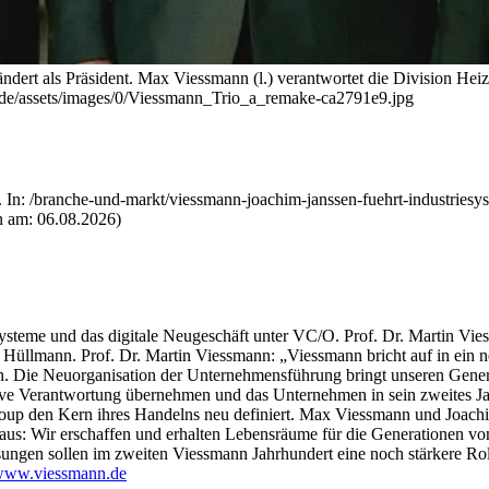
dert als Präsident. Max Viessmann (l.) verantwortet die Division Heizs
l.de/assets/images/0/Viessmann_Trio_a_remake-ca2791e9.jpg
 In: /branche-und-markt/viessmann-joachim-janssen-fuehrt-industries
n am: 06.08.2026)
steme und das digitale Neugeschäft unter VC/O. Prof. Dr. Martin Vies
h Hüllmann.
Prof.
Dr. Martin Viessmann: „Viessmann bricht auf in ein 
. Die Neuorganisation der Unternehmensführung bringt unseren Generat
ive Verantwortung übernehmen und das Unternehmen in sein zweites Ja
Group den Kern ihres Handelns neu definiert. Max Viessmann und Joach
aus: Wir erschaffen und erhalten Lebensräume für die Generationen v
sungen sollen im zweiten Viessmann Jahrhundert eine noch stärkere Roll
ww.viessmann.de