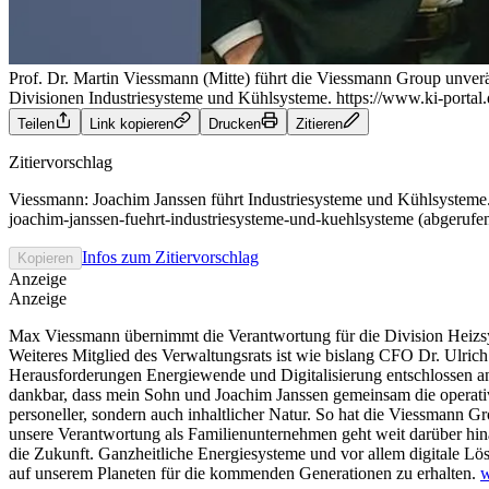
Prof. Dr. Martin Viessmann (Mitte) führt die Viessmann Group unverän
Divisionen Industriesysteme und Kühlsysteme.
https://www.ki-porta
Teilen
Link kopieren
Drucken
Zitieren
Zitiervorschlag
Viessmann: Joachim Janssen führt Industriesysteme und Kühlsysteme.
joachim-janssen-fuehrt-industriesysteme-und-kuehlsysteme (abgerufe
Infos zum Zitiervorschlag
Kopieren
Anzeige
Anzeige
Max Viessmann übernimmt die Verantwortung für die Division Heizsy
Weiteres Mitglied des Verwaltungsrats ist wie bislang CFO Dr. Ulric
Herausforderungen Energiewende und Digitalisierung entschlossen an
dankbar, dass mein Sohn und Joachim Janssen gemeinsam die operat
personeller, sondern auch inhaltlicher Natur. So hat die Viessmann 
unsere Verantwortung als Familienunternehmen geht weit darüber hin
die Zukunft. Ganzheitliche Energiesysteme und vor allem digitale Lö
auf unserem Planeten für die kommenden Generationen zu erhalten.
w