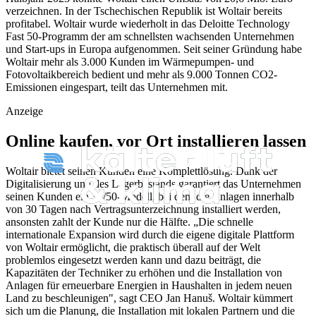
verzeichnen. In der Tschechischen Republik ist Woltair bereits
profitabel. Woltair wurde wiederholt in das Deloitte Technology
Fast 50-Programm der am schnellsten wachsenden Unternehmen
und Start-ups in Europa aufgenommen. Seit seiner Gründung habe
Woltair mehr als 3.000 Kunden im Wärmepumpen- und
Fotovoltaikbereich bedient und mehr als 9.000 Tonnen CO2-
Emissionen eingespart, teilt das Unternehmen mit.
Anzeige
Online kaufen, vor Ort installieren lassen
Woltair bietet seinen Kunden eine Komplettlösung. Dank der
Digitalisierung und des Lagerbestands garantiert das Unternehmen
seinen Kunden ein 30/50-Modell, bei dem die Anlagen innerhalb
von 30 Tagen nach Vertragsunterzeichnung installiert werden,
ansonsten zahlt der Kunde nur die Hälfte. „Die schnelle
internationale Expansion wird durch die eigene digitale Plattform
von Woltair ermöglicht, die praktisch überall auf der Welt
problemlos eingesetzt werden kann und dazu beiträgt, die
Kapazitäten der Techniker zu erhöhen und die Installation von
Anlagen für erneuerbare Energien in Haushalten in jedem neuen
Land zu beschleunigen", sagt CEO Jan Hanuš. Woltair kümmert
sich um die Planung, die Installation mit lokalen Partnern und die