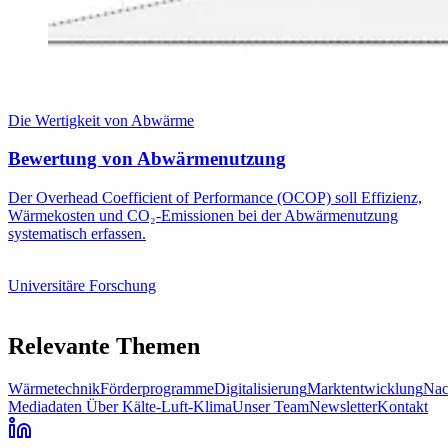
Die Wertigkeit von Abwärme
Bewertung von Abwärmenutzung
Der Overhead Coefficient of Performance (OCOP) soll Effizienz,
Wärmekosten und CO₂-Emissionen bei der Abwärmenutzung
systematisch erfassen.
Universitäre Forschung
Relevante Themen
Wärmetechnik
Förderprogramme
Digitalisierung
Marktentwicklung
Nac
Mediadaten
Über Kälte-Luft-Klima
Unser Team
Newsletter
Kontakt