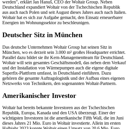
werden", erklärt Jan Hanuš, CEO der Woltair Group. Neben
Deutschland expandiert Woltair von der Tschechischen Republik
aus auch nach Polen und seit August dieses Jahres auch nach Italien.
Woltair hat es sich zur Aufgabe gemacht, den Einsatz erneuerbarer
Energien im Wohnungssektor zu beschleunigen.
Deutscher Sitz in München
Das deutsche Unternehmen Woltair Group hat seinen Sitz in
München, wo es derzeit sein 3.000 m² großes Headquarter errichtet.
Parallel dazu bildet sie ihr Kern-Managementteam für Deutschland.
Woltair will sein gesamtes Geschäftsmodell, das neben dem Verkauf
und der Installation von Wärmepumpen auch die eigene digitale
Superfix-Plattform umfasst, in Deutschland einführen. Dazu
gehören die gesamte Auftragslogistik und der Aufbau eines eigenen
Netzwerks von Technikern, den sogenannten Woltair-Partnern.
Amerikanischer Investor
Woltair hat bereits bekannte Investoren aus der Tschechischen
Republik, Europa, Kanada und den USA überzeugt. Einer der
wichtigsten Investoren ist die amerikanische Fifth Wall, die im Juni
dieses Jahres 21 Mio. Euro in Woltair investierte. Allein im ersten
Halbjahr 2023 konnte Woltair einen Umsatz von 20,6 Mio. Euro