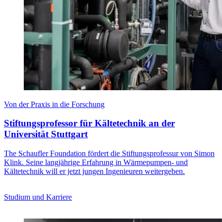
Von der Praxis in die Forschung
Stiftungsprofessor für Kältetechnik an der
Universität Stuttgart
The Schaufler Foundation fördert die Stiftungsprofessur von Simon
Klink. Seine langjährige Erfahrung in Wärmepumpen- und
Kältetechnik will er jetzt jungen Ingenieuren weitergeben.
Studium und Karriere