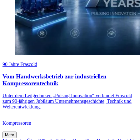
90 Jahre Frascold
Vom Handwerksbetrieb zur industriellen
Kompressorentechnik
Unter dem Leitgedanken „Pulsing Innovation“ verbindet Frascold
zum 90-jährigen Jubiläum Unternehmensgeschichte, Technik und
Weiterentwicklung.
Kompressoren
Mehr