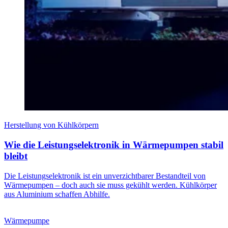
Herstellung von Kühlkörpern
Wie die Leistungselektronik in Wärmepumpen stabil
bleibt
Die Leistungselektronik ist ein unverzichtbarer Bestandteil von
Wärmepumpen – doch auch sie muss gekühlt werden. Kühlkörper
aus Aluminium schaffen Abhilfe.
Wärmepumpe