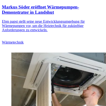
Markus Söder eröffnet Wärmepumpen-
Demonstrator in Landshut
Ebm papst stellt seine neue Entwicklungsumgebung für
Wärmepumpen vor, um die Heiztechnik für zukünftige
Anforderungen zu entwickeln.
Wärmetechnik