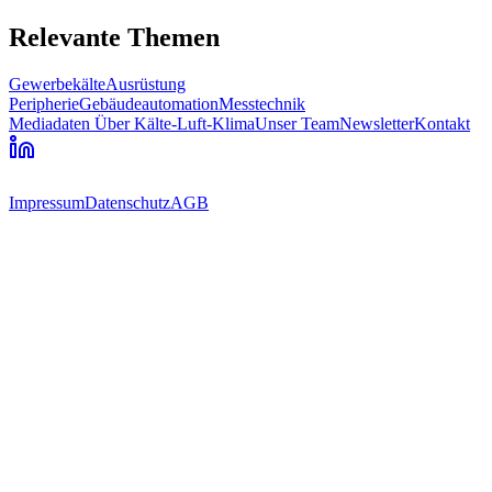
Relevante Themen
Gewerbekälte
Ausrüstung
Peripherie
Gebäudeautomation
Messtechnik
Mediadaten
Über Kälte-Luft-Klima
Unser Team
Newsletter
Kontakt
Impressum
Datenschutz
AGB