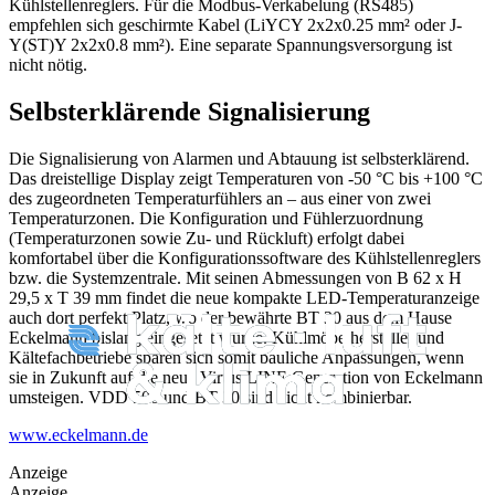
Kühlstellenreglers. Für die Modbus-Verkabelung (RS485)
empfehlen sich geschirmte Kabel (LiYCY 2x2x0.25 mm² oder J-
Y(ST)Y 2x2x0.8 mm²). Eine separate Spannungsversorgung ist
nicht nötig.
Selbsterklärende Signalisierung
Die Signalisierung von Alarmen und Abtauung ist selbsterklärend.
Das dreistellige Display zeigt Temperaturen von -50 °C bis +100 °C
des zugeordneten Temperaturfühlers an – aus einer von zwei
Temperaturzonen. Die Konfiguration und Fühlerzuordnung
(Temperaturzonen sowie Zu- und Rückluft) erfolgt dabei
komfortabel über die Konfigurationssoftware des Kühlstellenreglers
bzw. die Systemzentrale. Mit seinen Abmessungen von B 62 x H
29,5 x T 39 mm findet die neue kompakte LED-Temperaturanzeige
auch dort perfekt Platz, wo der bewährte BT 30 aus dem Hause
Eckelmann bislang eingesetzt wurde. Kühlmöbelhersteller und
Kältefachbetriebe sparen sich somit bauliche Anpassungen, wenn
sie in Zukunft auf die neue Virtus LINE Generation von Eckelmann
umsteigen. VDD 500 und BT 30 sind nicht kombinierbar.
www.eckelmann.de
Anzeige
Anzeige