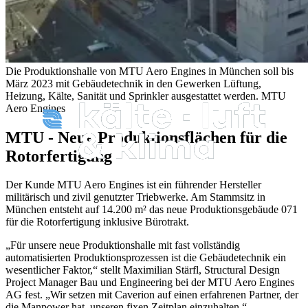
Die Produktionshalle von MTU Aero Engines in München soll bis
März 2023 mit Gebäudetechnik in den Gewerken Lüftung,
Heizung, Kälte, Sanität und Sprinkler ausgestattet werden.
MTU
Aero Engines
MTU - Neue Produktionsflächen für die
Rotorfertigung
Der Kunde MTU Aero Engines ist ein führender Hersteller
militärisch und zivil genutzter Triebwerke. Am Stammsitz in
München entsteht auf 14.200 m² das neue Produktionsgebäude 071
für die Rotorfertigung inklusive Bürotrakt.
„Für unsere neue Produktionshalle mit fast vollständig
automatisierten Produktionsprozessen ist die Gebäudetechnik ein
wesentlicher Faktor,“ stellt Maximilian Stärfl, Structural Design
Project Manager Bau und Engineering bei der MTU Aero Engines
AG fest. „Wir setzen mit Caverion auf einen erfahrenen Partner, der
die Manpower hat, unseren fixen Zeitplan einzuhalten.“