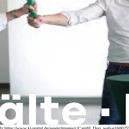
lz
https://www.ki-portal.de/assets/images/c/Camfil_Duo_web-e16002