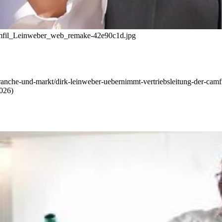
Camfil_Leinweber_web_remake-42e90c1d.jpg
anche-und-markt/dirk-leinweber-uebernimmt-vertriebsleitung-der-camf
2026)