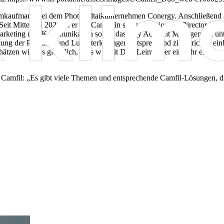
kaufmann bei dem Photovoltaikunternehmen Conergy. Anschließend ar
eit Mitte Juli 2020 ist
er bei Camfil in seiner Position als Director Sal
g Marketing und Kommunikation sowie das Key Account Management unte
der Produkte und Luftfilterlösungen entsprechend zielgerichtet einb
tzen wir uns glücklich, dass wir mit Dirk Leinweber ein sehr erfolgr
 Camfil: „Es gibt viele Themen und entsprechende Camfil-Lösungen, d