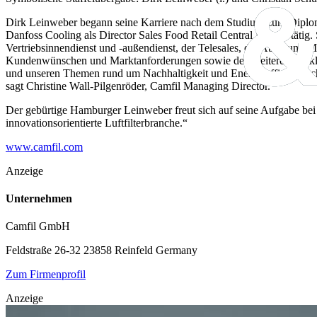
Dirk Leinweber begann seine Karriere nach dem Studium zum Diplom
Danfoss Cooling als Director Sales Food Retail Central Europe tätig. S
Vertriebsinnendienst und -außendienst, der Telesales, die Abteilun
Kundenwünschen und Marktanforderungen sowie der Weiterentwicklung 
und unseren Themen rund um Nachhaltigkeit und Energieeffizienz schä
sagt Christine Wall-Pilgenröder, Camfil Managing Director.
Der gebürtige Hamburger Leinweber freut sich auf seine Aufgabe bei
innovationsorientierte Luftfilterbranche.“
www.camfil.com
Anzeige
Unternehmen
Camfil GmbH
Feldstraße 26-32
23858 Reinfeld
Germany
Zum Firmenprofil
Anzeige