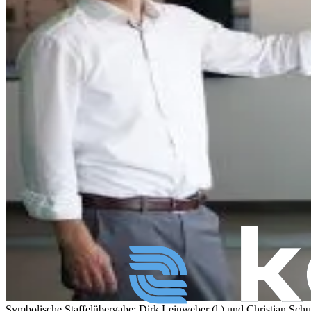
Symbolische Staffelübergabe: Dirk Leinweber (l.) und Christian Schu