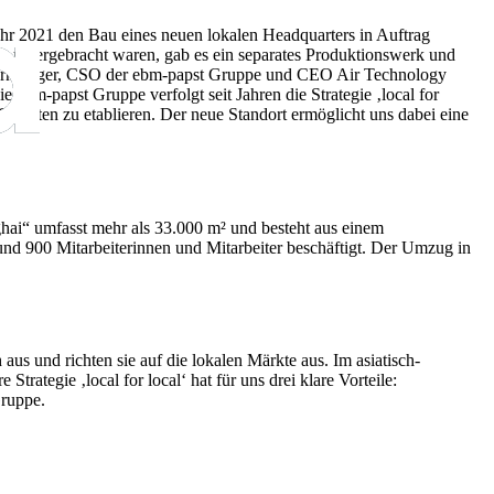
ahr 2021 den Bau eines neuen lokalen Headquarters in Auftrag
 untergebracht waren, gab es ein separates Produktionswerk und
nberger, CSO der ebm-papst Gruppe und CEO Air Technology
bm-papst Gruppe verfolgt seit Jahren die Strategie ‚local for
ketten zu etablieren. Der neue Standort ermöglicht uns dabei eine
hai“ umfasst mehr als 33.000 m² und besteht aus einem
d 900 Mitarbeiterinnen und Mitarbeiter beschäftigt.
Der Umzug in
us und richten sie auf die lokalen Märkte aus. Im asiatisch-
rategie ‚local for local‘ hat für uns drei klare Vorteile:
Gruppe.