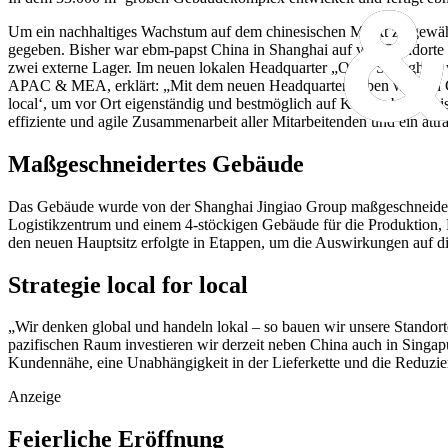
Um ein nachhaltiges Wachstum auf dem chinesischen Markt zu gewährle
gegeben. Bisher war ebm-papst China in Shanghai auf vier Standorte 
zwei externe Lager. Im neuen lokalen Headquarter „ONE Shanghai“ 
APAC & MEA, erklärt: „Mit dem neuen Headquarter haben wir den Grun
local‘, um vor Ort eigenständig und bestmöglich auf Kundenbedürfnis
effiziente und agile Zusammenarbeit aller Mitarbeitenden und ein attr
Maßgeschneidertes Gebäude
Das Gebäude wurde von der Shanghai Jingiao Group maßgeschneidert f
Logistikzentrum und einem 4-stöckigen Gebäude für die Produktion, 
den neuen Hauptsitz erfolgte in Etappen, um die Auswirkungen auf di
Strategie local for local
„Wir denken global und handeln lokal – so bauen wir unsere Standorte
pazifischen Raum investieren wir derzeit neben China auch in Singapur 
Kundennähe, eine Unabhängigkeit in der Lieferkette und die Reduzi
Anzeige
Feierliche Eröffnung