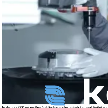
In dem 33.000 m² großen Gebäudekomplex entwickelt und fertigt ebm-p