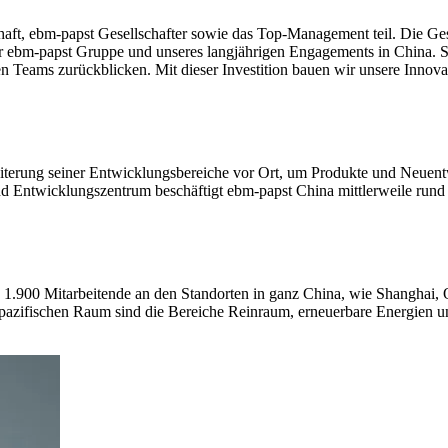
haft, ebm-papst Gesellschafter sowie das Top-Management teil. Die Gese
der ebm-papst Gruppe und unseres langjährigen Engagements in China. Sei
n Teams zurückblicken. Mit dieser Investition bauen wir unsere Innova
eiterung seiner Entwicklungsbereiche vor Ort, um Produkte und Neuent
 Entwicklungszentrum beschäftigt ebm-papst China mittlerweile rund
rund 1.900 Mitarbeitende an den Standorten in ganz China, wie Shangh
-pazifischen Raum sind die Bereiche Reinraum, erneuerbare Energien u