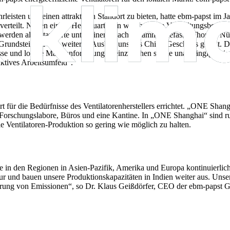
isten und einen attraktiven Standort zu bieten, hatte ebm-papst im J
verteilt. Neben einem Headquarter,
in welchem die Verwaltungsbereiche
werden alle Standorte unter einem Dach zusammengefasst.
Thomas Nür
dstein für den weiteren Ausbau unseres China-Geschäfts gelegt. Die e
se und lokale Marktanforderungen einzugehen sowie unabhängige Liefer
aktives Arbeitsumfeld“.
ür die Bedürfnisse des Ventilatorenherstellers errichtet. „ONE Shang
Forschungslabore, Büros und eine Kantine. In „ONE Shanghai“ sind run
e Ventilatoren-Produktion so gering wie möglich zu halten.
 in den Regionen in Asien-Pazifik, Amerika und Europa kontinuierlich a
und bauen unsere Produktionskapazitäten in Indien weiter aus. Unsere St
erung von Emissionen“, so Dr. Klaus Geißdörfer, CEO der ebm-papst 