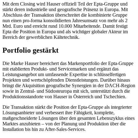
Mit dem Closing wird Hauser offiziell Teil der Epta-Gruppe und
stärkt deren industrielle und geografische Präsenz in Europa. Mit
Abschluss der Transaktion überschreitet die kombinierte Gruppe
nun einen pro-forma konsolidierten Jahresumsatz von mehr als 2
Mrd. Euro und erreicht rund 10.000
Mitarbeitende. Damit festigt
Epta die Position in Europa und als wichtiger globaler Akteur im
Bereich der gewerblichen Kältetechnik.
Portfolio gestärkt
Die Marke Hauser bereichert das Markenportfolio der Epta-Gruppe
mit etablierten Produkt- und Servicemarken und ergänzt das
Leistungsangebot um umfassende Expertise in schlüsselfertigen
Projekten und wertschöpfenden Dienstleistungen. Darüber hinaus
bringt die Akquisition geografische Synergien in der DACH‑Region
sowie in Zentral- und Südosteuropa mit sich, unterstützt durch die
Produktionsstandorte von Hauser in Österreich und Tschechien.
Die Transaktion stärkt die Position der Epta‑Gruppe als integrierter
Lösungsanbieter und verbessert ihre Fähigkeit, komplette,
maßgeschneiderte Lösungen über den gesamten Lebenszyklus eines
Marktes anzubieten – von der Planung und Produktion über die
Installation bis hin zu After‑Sales‑Services.