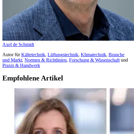
Axel de Schmidt
Autor
für
Kältetechnik
,
Lüftungstechnik
,
Klimatechnik
,
Branche
und Markt
,
Normen & Richtlinien
,
Forschung & Wissenschaft
und
Praxis & Handwerk
Empfohlene Artikel