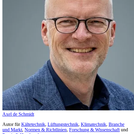
Axel de Schmidt
Autor
für
Kältetechnik
,
Lüftungstechnik
,
Klimatechnik
,
Branche
und Markt
,
Normen & Richtlinien
,
Forschung & Wissenschaft
und