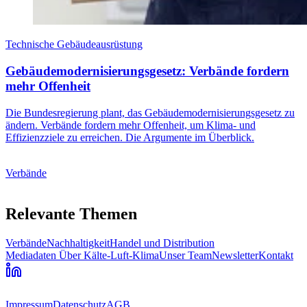
Technische Gebäudeausrüstung
Gebäudemodernisierungsgesetz: Verbände fordern
mehr Offenheit
Die Bundesregierung plant, das Gebäudemodernisierungsgesetz zu
ändern. Verbände fordern mehr Offenheit, um Klima- und
Effizienzziele zu erreichen. Die Argumente im Überblick.
Verbände
Relevante Themen
Verbände
Nachhaltigkeit
Handel und Distribution
Mediadaten
Über Kälte-Luft-Klima
Unser Team
Newsletter
Kontakt
Impressum
Datenschutz
AGB