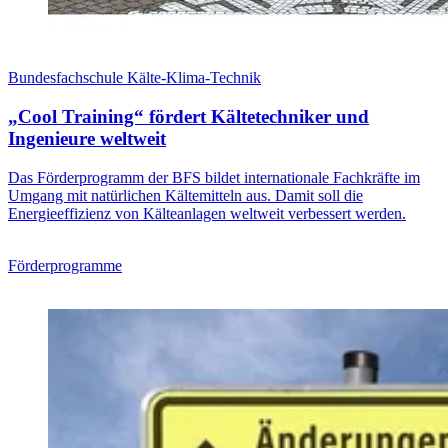
Bundesfachschule Kälte-Klima-Technik
„Cool Training“ fördert Kältetechniker und
Ingenieure weltweit
Das Förderprogramm der BFS bildet internationale Fachkräfte im
Umgang mit natürlichen Kältemitteln aus. Damit soll die
Energieeffizienz von Kälteanlagen weltweit verbessert werden.
Förderprogramme