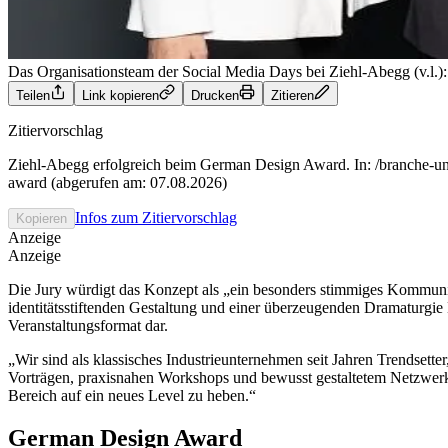
Das Organisationsteam der Social Media Days bei Ziehl-Abegg (v.l.
Teilen
Link kopieren
Drucken
Zitieren
Zitiervorschlag
Ziehl-Abegg erfolgreich beim German Design Award. In: /branche-un
award (abgerufen am: 07.08.2026)
Infos zum Zitiervorschlag
Kopieren
Anzeige
Anzeige
Die Jury würdigt das Konzept als „ein besonders stimmiges Kommunik
identitätsstiftenden Gestaltung und einer überzeugenden Dramaturgi
Veranstaltungsformat dar.
„Wir sind als klassisches Industrieunternehmen seit Jahren Trendset
Vorträgen, praxisnahen Workshops und bewusst gestaltetem Netzwerk
Bereich auf ein neues Level zu heben.“
German Design Award