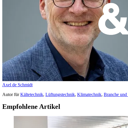
Axel de Schmidt
Autor
für
Kältetechnik
,
Lüftungstechnik
,
Klimatechnik
,
Branche und
Empfohlene Artikel